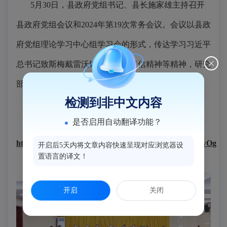
5月30日，县政府党组书记、县长施家雄主持召开
县政府党组会议和2024年第19次常务会议。会议以县政
府党组理论学习中心组学习会的形式，传达学习习近平
总书记致斯梅戴雷沃钢厂职工的复信精神等精神，研究
部署县政府初步贯彻意见。（程钊 陈秋霞/报道）
检测到非中文内容
是否启用自动翻译功能？
视频链接：
https://mp.weixin.qq.com/s/rWEZUAls9OnVeUktHfpwOg
开启后5天内将文章内容快速呈现对应浏览器设
置语言的译文！
开启
关闭