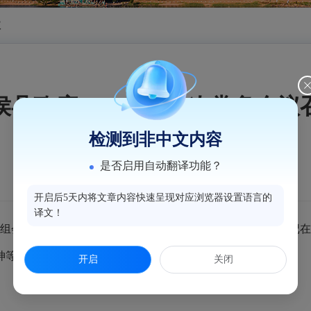
议
侯县政府2025年第23次常务会议
检测到非中文内容
是否启用自动翻译功能？
开启后5天内将文章内容快速呈现对应浏览器设置语言的
译文！
会议和2025年第23次常务会议。
会议传达学习习近平总书记在
神等，研究县政府初步贯彻意见。
（
陈堡 林鑫
/报道）
开启
关闭