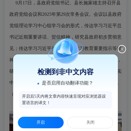
9月
17日，县政府党组书记、县长施家雄主持召开县
政府党组会议和2025年第29次常务会议。
会议以县政府
党组理论学习中心组学习会的形式，传达学习习近平总
书记近期重要讲话、贺信精神，研究县政府初步贯彻意
见；传达学习习近平总书记关于学习教育重要指示等精
神，总结县政府深入贯彻中央八项规定精神学习教育，
检测到非中文内容
研究部署县政府巩固拓展学习教育成果、锲而不舍落实
中央八项规定精神、推进作风建设常态化长效化工作。
是否启用自动翻译功能？
（程钊 林鑫/报道）
开启后5天内将文章内容快速呈现对应浏览器设
置语言的译文！
开启
关闭