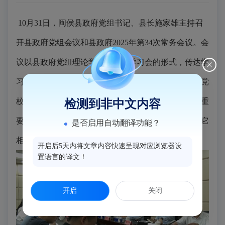
10月31日，闽侯县政府党组书记、县长施家雄主持召
开县政府党组会议和县政府2025年第34次常务会议。会
议以县政府党组理论学习中心组学习会的形式，传达学
习习近平总书记在全球妇女峰会开幕式上的讲话；对党
校（行政学院
）
工作作出的重要指示等
近期重要讲话重
检测到非中文内容
要指示精神
，研究县政府初步贯彻意见。并研究了其它
是否启用自动翻译功能？
相关事宜。（陈何畏 林鑫/报道）
开启后5天内将文章内容快速呈现对应浏览器设
置语言的译文！
开启
关闭