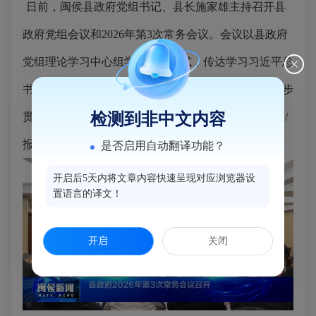
日前，闽侯县政府党组书记、县长施家雄主持召开县
政府党组会议和2026年第3次常务会议。会议以县政府
党组理论学习中心组学习会的形式，传达学习习近平总
书记近期重要讲话、复信、贺信精神，研究县政府初步
检测到非中文内容
贯彻意见。会议还研究了其它有关事宜。（陈堡 林鑫/
报道）
是否启用自动翻译功能？
开启后5天内将文章内容快速呈现对应浏览器设
置语言的译文！
开启
关闭