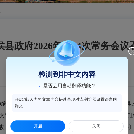
议
侯县政府2026年第14次常务会议
检测到非中文内容
是否启用自动翻译功能？
开启后5天内将文章内容快速呈现对应浏览器设置语言的
施家雄主持召开县政府2026年第14次常务会议。会议以
译文！
文章精神， 研究县政府初步贯彻意见；传达学习省政府赵
开启
关闭
彻意见；传达学习吴贤德市长在《关于中办发电〔2026