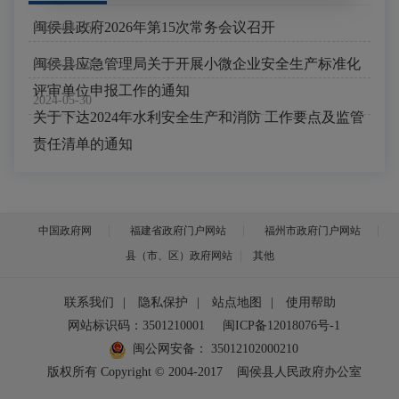
闽侯县政府2026年第15次常务会议召开
2026-04-25
闽侯县应急管理局关于开展小微企业安全生产标准化
2024-12-16
评审单位申报工作的通知
2024-05-30
关于下达2024年水利安全生产和消防 工作要点及监管
责任清单的通知
中国政府网
福建省政府门户网站
福州市政府门户网站
县（市、区）政府网站
其他
联系我们
|
隐私保护
|
站点地图
|
使用帮助
网站标识码：3501210001
闽ICP备12018076号-1
闽公网安备：
35012102000210
版权所有 Copyright © 2004-2017
闽侯县人民政府办公室