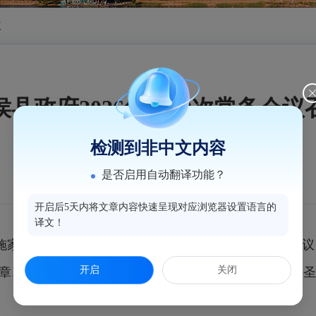
议
侯县政府2026年第19次常务会议
检测到非中文内容
是否启用自动翻译功能？
开启后5天内将文章内容快速呈现对应浏览器设置语言的
译文！
施家雄主持召开县政府党组会议和2026年第19次常务
开启
关闭
章、讲话、指示精神，研究县政府初步贯彻意见。（余圣建