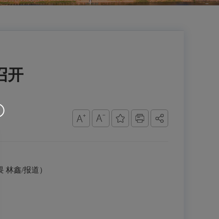
召开
 林鑫/报道）