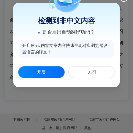
6月11日，闽侯县政府党组书记、县长施家雄在县
检测到非中文内容
会议中心主持召开县政府2026年第21次常务会议。会议
以县政府党组理论学习中心组学习会的形式，传达学习
是否启用自动翻译功能？
习近平总书记近期重要文章、讲话、重要回信精神，研
开启后5天内将文章内容快速呈现对应浏览器设
置语言的译文！
究县政府初步贯彻意见。传达省委书记周祖翼在闽江大
学调研并上思政课时的讲话精神，研究县政府初步贯彻
开启
关闭
意见。（程钊 林鑫/报道）
中国政府网
福建省政府门户网站
福州市政府门户网站
县（市、区）政府网站
其他