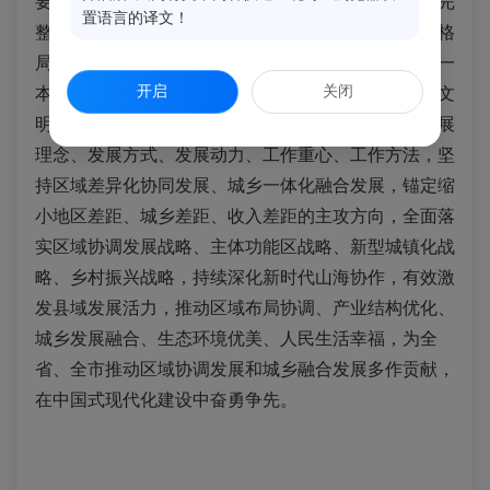
要求，坚持稳中求进工作总基调，立足新发展阶段，完
置语言的译文！
整准确全面贯彻新发展理念，积极服务和融入新发展格
局，紧扣推动高质量发展这一首要任务、共同富裕这一
开启
关闭
本质要求，准确把握建设创新、宜居、美丽、韧性、文
明、智慧的现代化人民城市的目标定位，转变城市发展
理念、发展方式、发展动力、工作重心、工作方法，坚
持区域差异化协同发展、城乡一体化融合发展，锚定缩
小地区差距、城乡差距、收入差距的主攻方向，全面落
实区域协调发展战略、主体功能区战略、新型城镇化战
略、乡村振兴战略，持续深化新时代山海协作，有效激
发县域发展活力，推动区域布局协调、产业结构优化、
城乡发展融合、生态环境优美、人民生活幸福，为全
省、全市推动区域协调发展和城乡融合发展多作贡献，
在中国式现代化建设中奋勇争先。