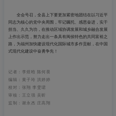
全会号召，全县上下要更加紧密地团结在以习近平
同志为核心的党中央周围，牢记嘱托、感恩奋进，实干
担当、久久为功，在推动区域协调发展和城乡融合发展
上作出示范，努力走出一条具有闽侯特色的共同富裕之
路，为福州加快建设现代化国际城市多作贡献，在中国
式现代化建设中奋勇争先！
记者：
李煜晗 陈何畏
编辑：黄子玲 洪婷婷
校对：张翔 李雯珺
审核：王立强 吴昕
监制：谢永杰 庄高翔