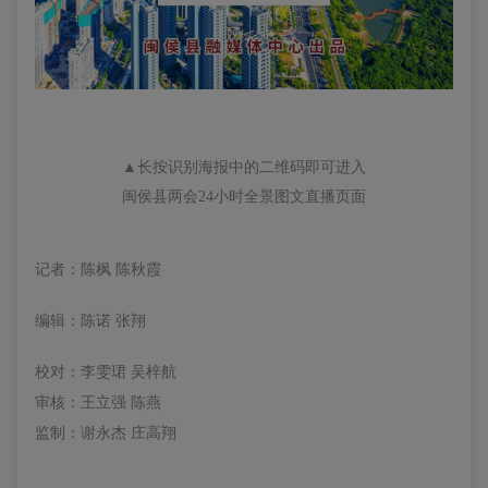
▲长按识别海报中的二维码即可进入
闽侯县两会24小时全景图文直播页面
记者：陈枫 陈秋霞
编辑：陈诺 张翔
校对：李雯珺 吴梓航
审核：王立强 陈燕
监制：谢永杰 庄高翔