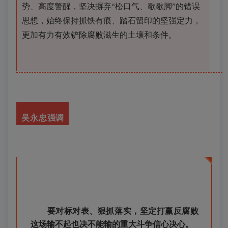
势、高度警醒，坚决摒弃“松口气、歇歇脚”的错误
思想，始终保持抓铁有痕、踏石留印的坚强定力，
更加有力有效铲除腐败滋生的土壤和条件。
吴永忠
强调
要对标对表、狠抓落实，坚定打赢反腐败
这场输不起也决不能输的重大斗争信心决心。