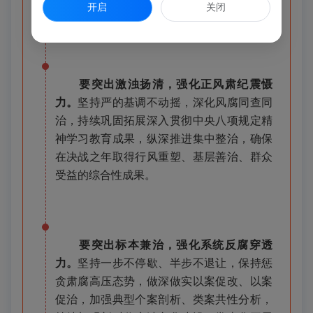
况、落实情况的监督检查，对随意变通、恶
开启
关闭
意规避、违反制度的行为严肃追责问责。
要突出激浊扬清，强化正风肃纪震慑
力。
坚持严的基调不动摇，深化风腐同查同
治，持续巩固拓展深入贯彻中央八项规定精
神学习教育成果，纵深推进集中整治，确保
在决战之年取得行风重塑、基层善治、群众
受益的综合性成果。
要突出标本兼治，强化系统反腐穿透
力。
坚持一步不停歇、半步不退让，保持惩
贪肃腐高压态势，做深做实以案促改、以案
促治，加强典型个案剖析、类案共性分析，