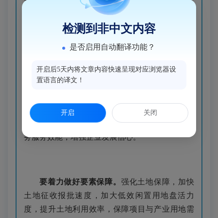
展，推动科技创新和产业创新深度融合，培育发
展新质生产力，构建以先进制造业为骨干的现代
检测到非中文内容
化产业体系。
是否启用自动翻译功能？
开启后5天内将文章内容快速呈现对应浏览器设
置语言的译文！
要着力优化营商环境。
落实好服务企业“四通
四到”机制，持续深化“放管服”改革，推动更多事
项“一窗受理”“一网通办”“免申即享”，高效解决企
开启
关闭
业发展中的难点、痛点、堵点问题，切实提升政
务服务效能，增强企业发展信心。
要着力做好要素保障。
强化土地保障，加快
土地征收报批速度，加大低效闲置用地盘活力
度，提升土地利用效率，保障项目与产业用地需