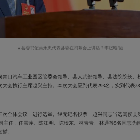
▲
县委书记吴永忠
代表县委
在闭幕会上讲话
？李煜晗/摄
青口汽车工业园区管委会领导、县人武部领导、县法院院长、检
大会执行主席赵兴主持。本次大会应到代表293名，实到代表28
次全体会议，进行选举。经无记名投票，赵兴同志当选闽侯县第
副主任，任雪萍、陈江明、陈琰东、林青青、林通等5
名同志
为
宣誓。