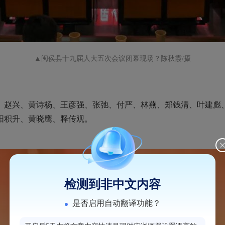
▲闽侯
县十九届人大五次会议闭幕现场？陈秋霞/摄
赵兴、黄诗杨、王彦强、张弛、付严、林燕、郑钱清、叶建彪、
阳积升、黄晓鹰、释传观。
检测到非中文内容
是否启用自动翻译功能？