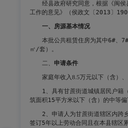
经县政府研究同意，根据《闽侯
工作的意见》（侯政文〔
2013
〕
190
一、房源基本情况
本批公共租赁住房为其中
6#
、
7
㎡
/
套）。
二、
申请条件
家庭年收入
8.5
万元以下（含）、
1
、具有甘蔗街道城镇居民户籍
筑面积
15
平方米以下（含）的中等偏
2
、申请人为甘蔗街道辖区内跨
签订
5
年以上劳动合同且在本县辖区