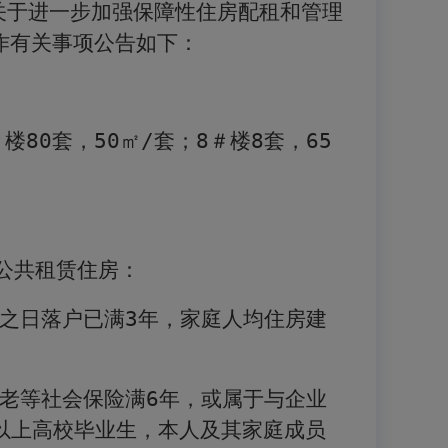
关于进一步加强保障性住房配租和管理
作有关事项公告如下：
＃楼
80
套，
50
㎡
/
套；
8
＃楼
8
套，
65
公共租赁住房：
之日落户已满
3
年，家庭人均住房建
老等社会保险满
6
年，或属于与企业
以上高校毕业生，本人及其家庭成员