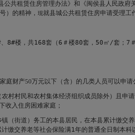
县公共租赁住房管理办法》和《闽侯县人民政府
号）的精神，
就县城公共租赁住房申请受理工
现
#
、
8#
楼，共
168
套（
6
＃楼
80
套，
50
㎡
/
套；
7
家庭财产
50
万元以下（含）的几类人员可以申请
（农村村民和农村集体经济组织成员除外）且申请
下收入住房困难家庭；
乡镇（街道）务工的本县居民，在本县累计缴交养
累计缴交养老等社会保险满
1
年的普通全日制本科