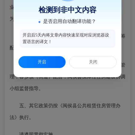
业所引进且经人事部门认定的紧缺急需人才” 调整
检测到非中文内容
为“在本县登记注册的企业所引进的人才。”
是否启用自动翻译功能？
开启后5天内将文章内容快速呈现对应浏览器设
三、取消本县保障性住房属地管理原则，实行统筹
置语言的译文！
配租管理。
开启
关闭
四、全县保障性住房委托县房地产开发公司统一管
理，各乡镇（街道）配合，闽侯县保障性住房建设协调
小组监督指导。
五、其它政策仍按《闽侯县公共租赁住房管理办
法》执行。
请遵照贯彻实施。