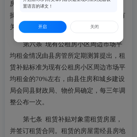
房交房手续当月停止发放；其发放标准、
置语言的译文！
操作程序和日常管理按照本实施细则的有
关规定执行。
开启
关闭
第六条
现有公租房小区周边市场平
均租金情况由县房管所定期测算提出，租
赁补贴标准为现有公租房小区周边市场平
均租金的
70%左右，由县住房和城乡建设
局会同县财政局、物价局确定，每三年调
整公布一次。
第七条
租赁补贴对象需租赁房屋，
并签订租赁合同。租赁的房屋需经县房地