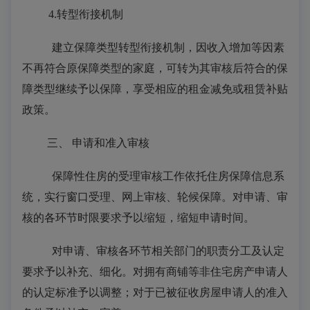
4.
转型衔接机制
建立保障类型转型衔接机制，因收入增加等因素
不再符合原
保障类型的家庭，
可
转为其审核后符合的保
障
类型
继续予以保障，享受相应的租金减免
或
租赁补贴
政策。
三、
申请和准入审核
保障性住房的受理审核工作依托住房保障信息系
统，实行窗口受理、网上审核、轮候保障。
对
申请
、审
核的各环节时限要求予以缩短，
缩短
申请
时间
。
对申请
、审核各环节相关
部门的职责分工及认定
要求予以补充
、细化
。对拥有商铺等非住宅房产申请人
的
认定
标准予以调整
；对于已被征收房屋
申请人的准入