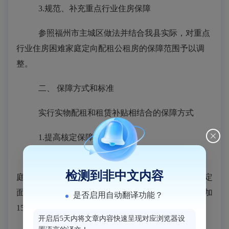
3.
规范、
补充
重点
行业住房保障
参照
福州市主城区做法
并结合
我县实际
，
对重点
行业住房
困难
家庭定向
配租
公租房的保障范围予以调
整
。
二、
保障方式和标准
实行实物配租和租赁补贴相结合的保障方式
1.
提高核定保障配租
面积
按照
申请家庭的人口数，
1人、2人、3人
以上
家
检测到非中文内容
庭分别按
45、55、65平方米核定保障配租面积，在核定
面积内实行减免市场化租金标准。各档
保障面积
均
增加
是否启用自动翻译功能？
15平方米
。
开启后5天内将文章内容快速呈现对应浏览器设