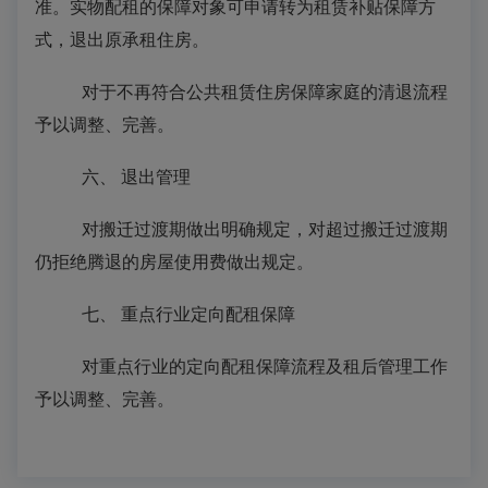
准。实物配租的保障对象可申请转为租赁补贴保障方
式，退出原承租住房。
对于不再符合
公共租赁住房保障
家庭的清退流程
予以调整
、完善
。
六、
退出管理
对搬迁过渡期做出
明确规定
，
对
超过搬迁过渡期
仍拒绝腾退的房屋使用费做出规定
。
七、
重点行业定向配租保障
对
重点行业的定向配租保障流程及
租后
管理工作
予以
调整
、完善。