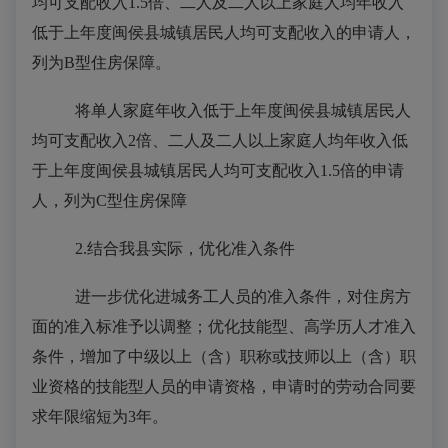
均可支配收入
1.5倍、二人及二人以上家庭人均年收入
低于上年度闽侯县城镇居民人均可支配收入的申请人，
列为B型住房保障。
将单人家庭年收入低于上年度闽侯县城镇居民人
均可支配收入
2倍、二人及二人以上家庭人均年收入低
于上年度闽侯县城镇居民人均可支配收入1.5倍的申请
人，列为C型住房保障
2.
结合
我县实际，优化准入条件
进一步
优化
进城
务工人员的
准入
条件，
对住房
方
面的
准入
标准予以调整；
优化
技能型
、高学历
人才
准入
条件
，增加
了
中级以上（含）职称或技师以上（含）职
业资格的技能型人员的
申请资格，申请时的劳动合同
要
求
年限
缩短
为
3年
。