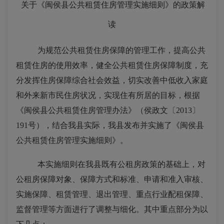
关于《
闽侯县公共租赁住房管理实施细则》的政策
解
读
为规范公共租赁住房保障的管理工作，提高公共
租赁住房的使用效率，健全公共租赁住房保障制度，充
分发挥住房保障综合社会效益，切实改善中低收入家庭
和外来新市民住房状况，实现住有所居的目标，根据
《闽侯县公共租赁住房管理办法
》
（侯政文〔
2013〕
191号
）
，结合我县实际，我县发布
并实施了
《闽侯县
公共租赁住房管理实施细则》。
本实施细则在
我县既有公租房政策的基础上，
对
公租房保障对象、保障方式和标准、申请和
准入审核
、
实施
保障
、租赁
管理、退出管理、
重点行业配租保障、
监督管理
等方面进行了调整
与
细化。其中
重点
部分为
以