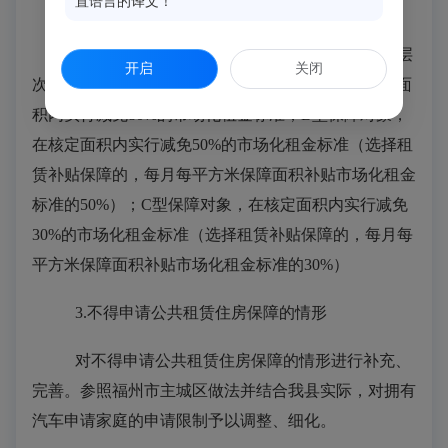
置语言的译文！
2.
建立多层次
保障体系
按照
申请家庭的保障类型（
A、B
、
C
型
）
，分层
开启
关闭
次适用
不同的租金
优惠
政策
：
A型保障对象，在核定面
积内实行减免80%的市场化租金标准；B型保障对象，
在核定面积内实行减免50%的市场化租金标准（选择租
赁补贴保障
的，
每月每平方米保障面积补贴市场化租金
标准的
50%
）
；
C
型保障对象，在核定面积内实行减免
3
0%的市场化租金标准（选择租赁补贴保障
的，
每月每
平方米保障面积补贴市场化租金标准的
3
0%
）
3.
不得申请公共租赁住房保障的
情形
对不得申请公共租赁住房保障的情形进行
补充、
完善。参照
福州市
主城区做法
并
结合我县实际，对拥有
汽车
申请
家庭的申请限制予以调整、细化
。