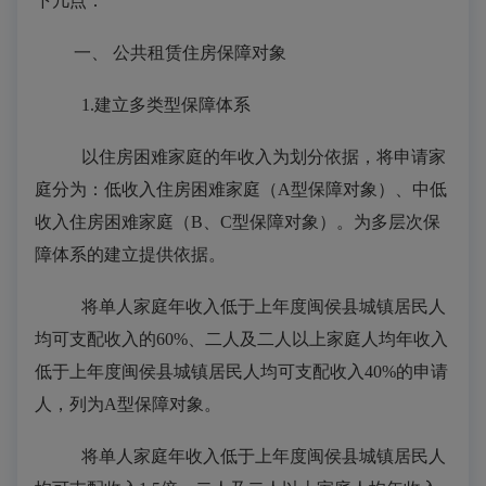
下几点：
一、
公共租赁住房保障对象
1.
建立
多类型保障体系
以住房
困难家庭的年收入为
划分
依据，将
申请
家
庭分为
：
低收入
住房
困难家庭（
A
型保障对象）
、中低
收入住房困难家庭（
B、C型保障对象）。
为多层次保
障
体系
的建立提供
依据
。
将单人家庭年收入低于上年度闽侯县城镇居民人
均可支配收入的
60%
、二人及二人以上家庭人均年收入
低于上年度闽侯县城镇居民人均可支配收入
40%
的申请
人，列为
A型保障对象。
将单人家庭年收入低于上年度闽侯县城镇居民人