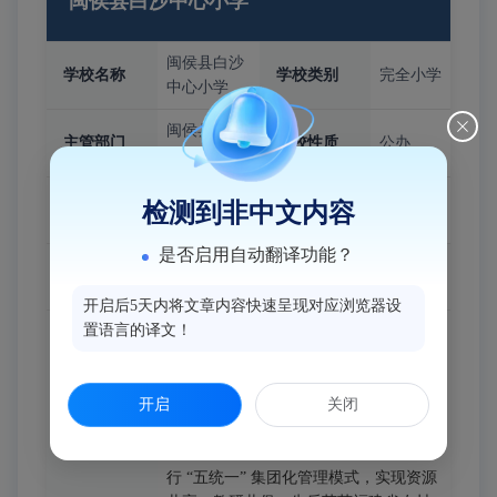
闽侯县白沙中心小学
闽侯县白沙
学校名称
学校类别
完全小学
中心小学
闽侯县教育
主管部门
学校性质
公办
局
检测到非中文内容
350102
22193705
邮编
联系电话
是否启用自动翻译功能？
闽侯县白沙镇埕元村699号
详细地址
开启后5天内将文章内容快速呈现对应浏览器设
置语言的译文！
闽侯县白沙中心小学教育集团以白沙中
心小学为牵头校，采用 “一校多区、资源
重组、统一管理” 的单一法人多校区模
开启
式，前身白沙中心小学创办于 1941 年。
关闭
秉持 “人本立校、阳光育才” 办学理念，
学校介绍
以 “办一所师生幸福的校园” 为宗旨，推
行 “五统一” 集团化管理模式，实现资源