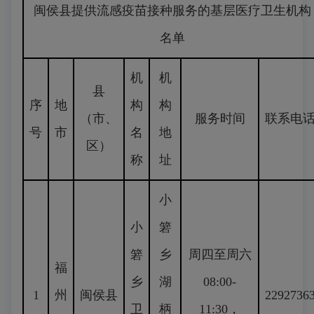
闽侯县提供流感疫苗接种服务的基层医疗卫生机构
名单
机
机
县
序
地
构
构
（市、
服务时间
联系电
号
市
名
地
区）
称
址
小
小
箬
箬
乡
周四至周六
福
乡
湖
08:00-
1
州
闽侯县
2292736
卫
柄
11:30，