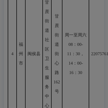
甘
蔗
甘
街
蔗
道
街
周一至周六
社
福
道
08：00-
区
4
州
闽侯县
街
11：30，
2207576
卫
市
心
14：00-
生
路
16：30
服
162
务
号
中
心