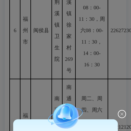
荆
溪
08：00-
溪
镇
福
11：30，周
镇
徐
6
州
闽侯县
六08：00-
2262723
卫
家
市
11：30，
生
村
14：00-
院
269
16：30
号
南
南
通
周二、周
通
镇
四、周六
福
镇
通
08：00–
7
州
闽侯县
2221212