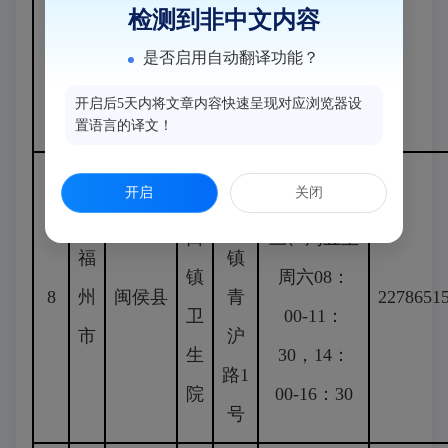
卫
洲
11：30，
检测到非中文内容
市
生
路
14：00–
是否启用自动翻译功能？
院
18
16：30
开启后5天内将文章内容快速呈现对应浏览器设
号
置语言的译文！
青
开启
关闭
青
周一至周
口
口
三、周五至
福
镇
镇
周六08：
8
州
闽侯县
青
2278651
卫
00-11：
市
沪
生
30，14：
路1
院
00-16：30
号