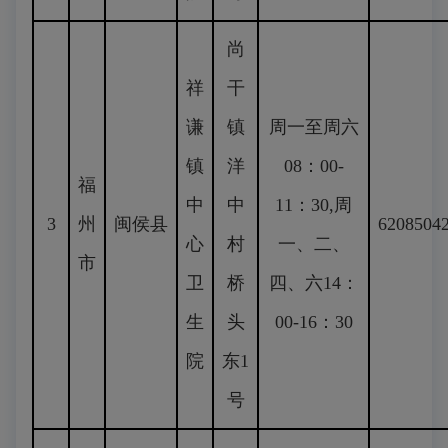
尚
祥
干
谦
镇
周一至周六
镇
洋
08：00-
福
中
中
11：30,周
3
州
闽侯县
6208504
心
村
一、二、
市
卫
桥
四、六14：
生
头
00-16：30
院
东1
号