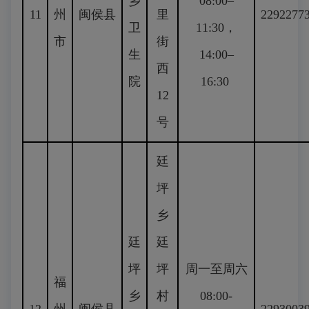
乡
08:00–
11
州
闽侯县
里
2292277
卫
11:30，
市
街
生
14:00–
西
院
16:30
12
号
廷
坪
乡
廷
廷
坪
坪
周一至周六
福
乡
村
08:00-