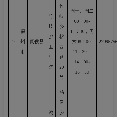
竹
周一、周二
竹
岐
08：00-
岐
乡
福
11：30，周
乡
榕
9
州
闽侯县
六08：00-
2299575
卫
西
市
11：30，
生
路
14：00-
院
20
16：30
号
鸿
尾
鸿
乡