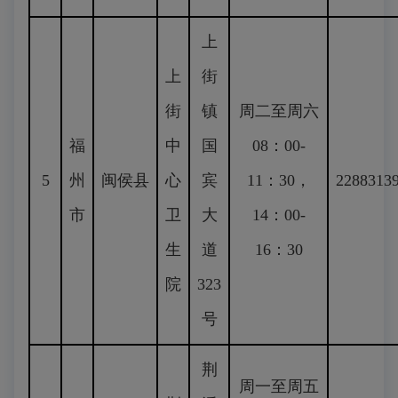
上
上
街
街
镇
周二至周六
福
中
国
08：00-
5
州
闽侯县
心
宾
11：30，
2288313
市
卫
大
14：00-
生
道
16：30
院
323
号
荆
周一至周五