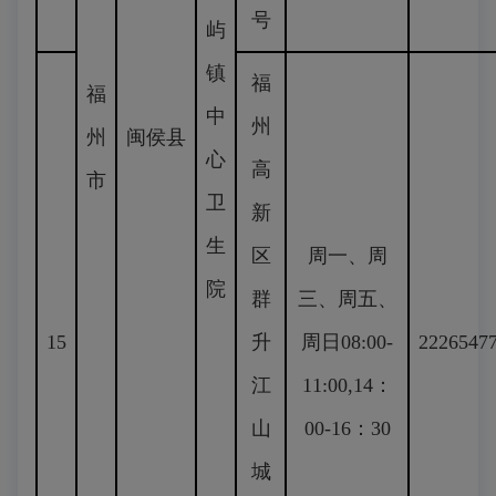
号
屿
镇
福
福
中
州
州
闽侯县
心
高
市
卫
新
生
区
周一、周
院
群
三、周五、
15
升
周日08:00-
2226547
江
11:00,14：
山
00-16：30
城