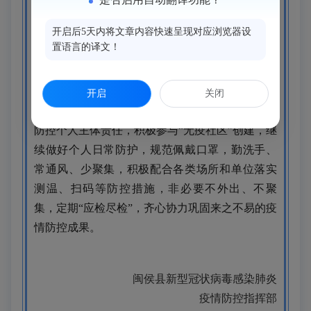
开启后5天内将文章内容快速呈现对应浏览器设
自11月26日12时起将荆溪镇凤翔公馆A3栋由
置语言的译文！
高风险区调整为低风险区。
当前疫情防控形势依然严峻，请广大市民严
开启
关闭
格遵守属地疫情防控指挥部防控要求，压实疫情
防控个人主体责任，积极参与“无疫社区”创建，继
续做好个人日常防护，规范佩戴口罩，勤洗手、
常通风、少聚集，积极配合各类场所和单位落实
测温、扫码等防控措施，非必要不外出、不聚
集，定期“应检尽检”，齐心协力巩固来之不易的疫
情防控成果。
闽侯县新型冠状病毒感染肺炎
疫情防控指挥部