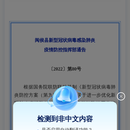
闽侯县新型冠状病毒感染肺炎
疫情
防控指挥部通告
〔2022〕第80号
根据国务院联防联控机制《新型冠状病毒肺
炎防控方案（第九版）》、《关于进一步优化新
冠肺炎疫情防控措施 科学精准做好防控工作的
通知》（联防联控机制综发〔2022〕101号）相
检测到非中文内容
关规定，经专家研判和县新型冠状病毒感染肺炎
疫情防控指挥部决定。
是否启用自动翻译功能？