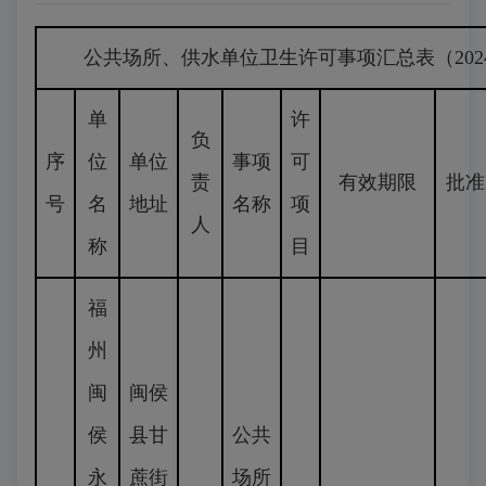
公共场所、供水单位卫生许可事项汇总表（2024.1.1-
单
许
负
序
位
单位
事项
可
责
有效期限
批准
号
名
地址
名称
项
人
称
目
福
州
闽
闽侯
侯
县甘
公共
永
蔗街
场所