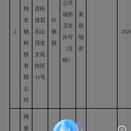
公共
特
蔗街
场所
美
生
道昙
叶
卫生
容
2
物
石山
丽
2024
许可
场
科
历史
丽
（注
所
技
文化
销）
有
街区
限
31号
公
司
闽
侯