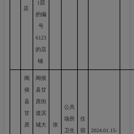
1层
店
的编
号
6123
的店
铺
闽
闽侯
侯
县甘
县
蔗街
公共
甘
道滨
场所
住
蔗
城大
张
卫生
宿
2024.01.15-