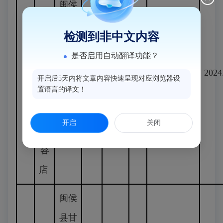
闽侯
县
县青
公共
青
检测到非中文内容
口镇
场所
美
口
潘
是否启用自动翻译功能？
新城
卫生
容
2024.01.12-
3
蓝
机
2024
开启后5天内将文章内容快速呈现对应浏览器设
路
许可
场
2028.01.11
置语言的译文！
一
敏
62-
（新
所
猫
252
办）
开启
关闭
美
号
容
店
闽侯
县甘