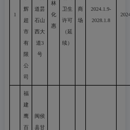
林
辉
道昙
卫生
商
2024.1.9-
1
化
2024
超
石山
许可
场
2028.1.8
惠
市
西大
（延
有
道3
续）
限
号
公
司
福
建
鹰
闽侯
百
县甘