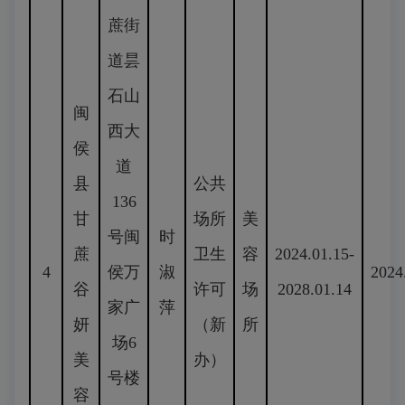
蔗街
道昙
石山
闽
西大
侯
道
县
公共
136
甘
场所
美
号闽
时
蔗
卫生
容
2024.01.15-
4
侯万
淑
2024
谷
许可
场
2028.01.14
家广
萍
妍
（新
所
场6
美
办）
号楼
容