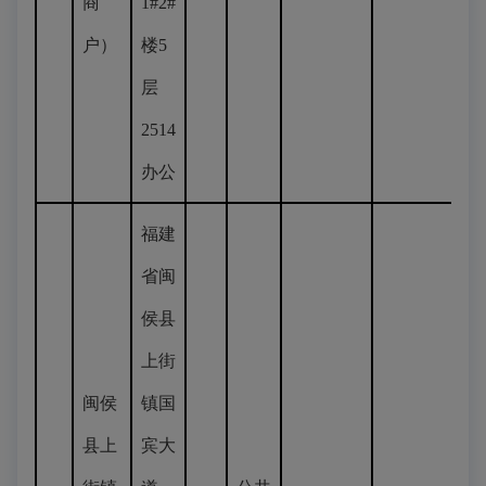
商
1#2#
户）
楼5
层
2514
办公
福建
省闽
侯县
上街
闽侯
镇国
县上
宾大