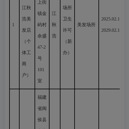
上街
江秋
场所
镇金
江
浩美
卫生
2025.02.17-
1
屿村
秋
美发场所
发店
许可
2029.02.16
余盛
浩
（个
（新
47-2
体工
办）
号
商
101
户）
室
福建
省闽
侯县