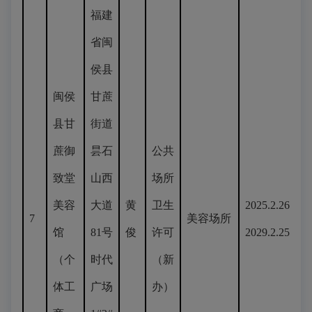
福建
省闽
侯县
闽侯
甘蔗
县甘
街道
蔗御
昙石
公共
致堂
山西
场所
美容
大道
黄
卫生
2025.2.26-
7
美容场所
馆
81号
俊
许可
2029.2.25
（个
时代
（新
体工
广场
办）