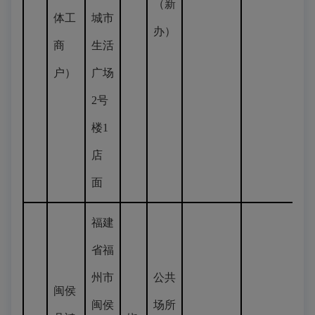
（新
体工
城市
办）
商
生活
户）
广场
2号
楼1
店
面
福建
省福
州市
公共
闽侯
闽侯
场所