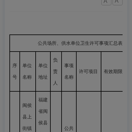
公共场所、供水单位卫生许可事项汇总表（2025.2.
负
序
单位
单位
事项
责
许可项目
有效期限
号
名称
地址
名称
人
福建
闽侯
省闽
县上
侯县
街镇
公共