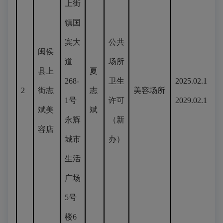
上街
镇国
宾大
公共
闽侯
道
场所
县上
夏
268-
卫生
2025.02.18-
2
街志
志
美容场所
1号
许可
2029.02.17
斌美
斌
永辉
（新
容店
城市
办）
生活
广场
5号
楼6