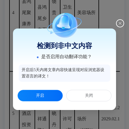
县鸿
饶
县鸿
卫生
4
尾聚
贵
美容场所
尾乡
许可
康养
芳
奎石
（注
生馆
村东
销）
检测到非中文内容
街58
是否启用自动翻译功能？
号
开启后5天内将文章内容快速呈现对应浏览器设
置语言的译文！
福建
闽侯
公共
榕泰
开启
关闭
县祥
场所
住宿场
商务
林
谦镇
卫生
所、娱乐
2025.02.20-
5
酒店
晓
祥通
许可
场所
2029.02.19
投资
丹