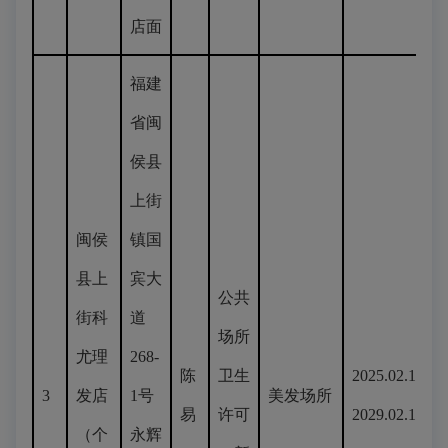
店面
福建
省闽
侯县
上街
闽侯
镇国
县上
宾大
公共
街科
道
场所
尤理
268-
陈
卫生
2025.02.19-
3
发店
1号
美发场所
易
许可
2029.02.18
（个
永辉