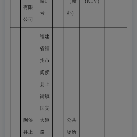
路1
（新
（KTV）
有限
号
办）
公司
福建
省福
州市
闽侯
县上
街镇
国宾
闽侯
大道
公共
县上
路
场所