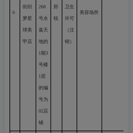
街织
268
郑
卫生
6
美容场所
梦星
号永
锐
许可
球美
嘉天
（注
甲店
地的
销）
1期3
号楼
1层
的编
号为
02店
铺