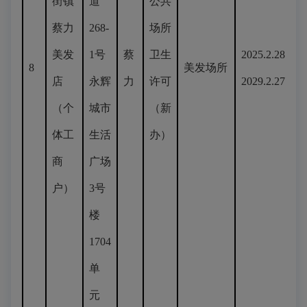
街镇
道
公共
蔡力
268-
场所
美发
1号
蔡
卫生
2025.2.28-
8
美发场所
店
永辉
力
许可
2029.2.27
（个
城市
（新
体工
生活
办）
商
广场
户）
3号
楼
1704
单
元