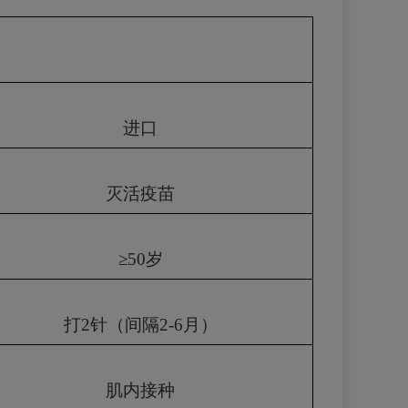
进口
灭活疫苗
≥
50
岁
打
2
针（间隔
2-6
月）
肌内接种