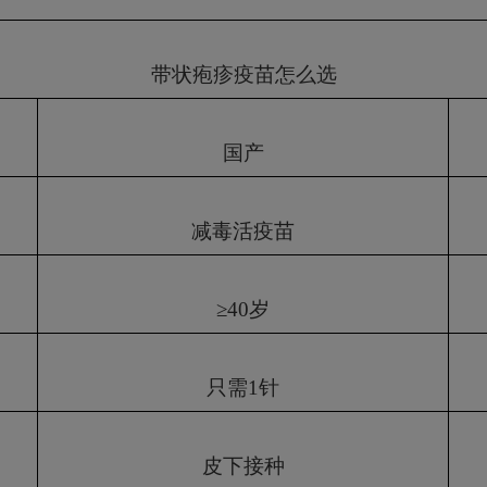
带状疱疹疫苗怎么选
国产
减毒活疫苗
≥
40
岁
只需
1
针
皮下接种