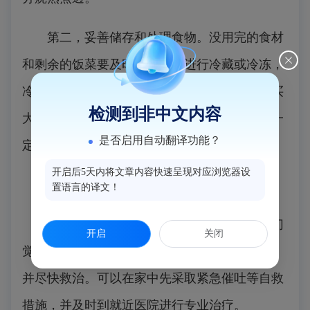
第二，妥善储存和处理食物。没用完的食材
和剩余的饭菜要及时放入冰箱进行冷藏或冷冻，
冷藏时要生熟分开，防止交叉污染。不建议购买
检测到非中文内容
大量食物放在冰箱里。从冰箱里取出的剩饭菜一
是否启用自动翻译功能？
定要充分加热后再吃。
开启后5天内将文章内容快速呈现对应浏览器设
第三，不采、不买、不吃野生蘑菇。
置语言的译文！
万一出现恶心、呕吐、腹痛、腹泻及出现幻
开启
关闭
觉等食物中毒症状，应立即停止食用可疑食物，
并尽快救治。可以在家中先采取紧急催吐等自救
措施，并及时到就近医院进行专业治疗。