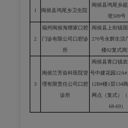
闽侯县鸿尾乡超
1
闽侯县鸿尾乡卫生院
墘509号
福州闽侯海狸家口腔
闽侯县上街镇国
2
门诊有限公司口腔诊
270号永辉生活广
所
楼02复式
闽侯县青口镇农
闽侯兰芳齿科医院管
号中建花园12A#
3
理有限责任公司口腔
12B#楼1层13
诊所
网点（复式）（
68-69）