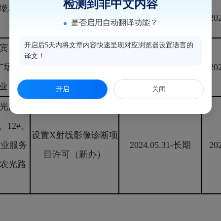
检测到非中文内容
墘村超
医疗机构执业登记
2024.06.21-
20
是否启用自动翻译功能？
（延续）
2027.06.20
开启后5天内将文章内容快速呈现对应浏览器设置语言的
宾大道
译文！
设置X射线影像诊断项
场11#
20
目许可（注销）
商业
开启
关闭
光路68
、12#、
设置X射线影像诊断项
4商业服务
2024.05.31-长期
20
目许可（新办）
农光路