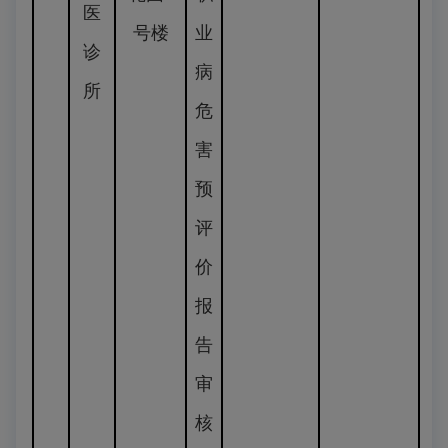
医
号楼
业
诊
病
所
危
害
预
评
价
报
告
审
核