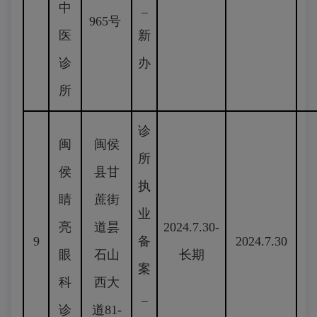
中
_
965号
医
新
诊
办
所
诊
闽
闽侯
所
侯
县甘
执
睛
蔗街
业
亮
道昙
2024.7.30-
9
备
2024.7.30
眼
石山
长期
案
科
西大
_
诊
道81-