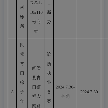
K-5-1-
_
科
10#110
新
诊
号商
办
所
铺
闽
侯
诊
青
所
闽侯
口
执
县青
徐
业
口镇
2024.7.30-
8
子
备
2024.7.30
祥宏
长期
年
案
南路