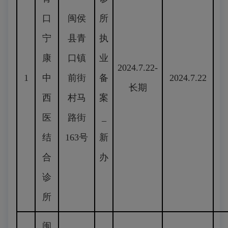
口
闽侯
所
宁
县青
执
康
口镇
业
2024.7.22-
1
中
前街
备
2024.7.22
长期
西
村马
案
医
路街
_
结
163号
新
合
办
诊
所
闽