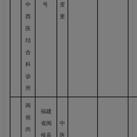
中
号
变
西
更
医
结
合
科
诊
所
闽
福建
侯
省闽
中
尚
侯县
医