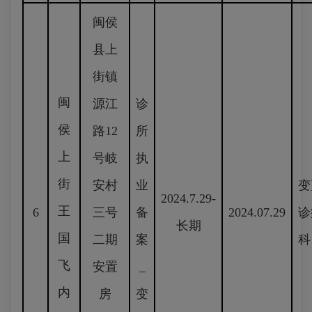
闽侯
县上
街镇
闽
源江
诊
侯
路12
所
上
号岐
执
街
安村
业
变
2024.7.29-
王
6
三号
备
2024.07.29
诊
长期
国
二期
案
科
飞
安置
_
内
房
变