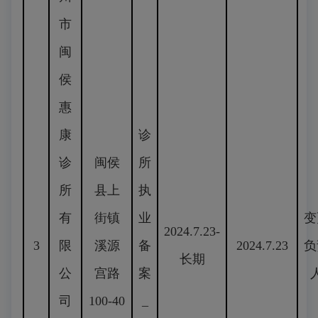
市
闽
侯
惠
康
诊
诊
闽侯
所
所
县上
执
有
街镇
业
变
2024.7.23-
3
限
溪源
备
2024.7.23
负
长期
公
宫路
案
司
100-40
_