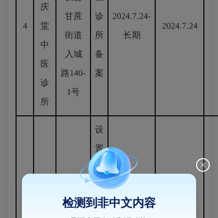
庆
甘蔗
诊
2024.7.24-
4
堂
2024.7.24
街道
所
长期
中
入城
备
医
路140-
案
诊
1号
所
设
置
X
射
检测到非中文内容
线