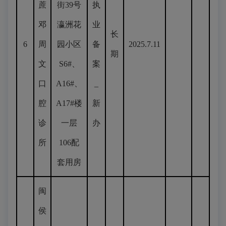
蔗
街39号
执
邓
瀛洲花
业
长
6
周
园小区
备
2025.7.11
期
文
S6#、
案
口
A16#、
_
腔
A17#楼
新
诊
一层
办
所
106配
套用房
闽
侯