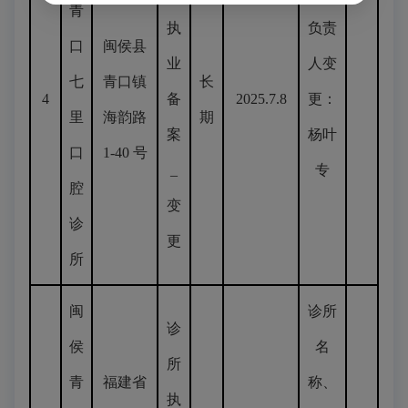
青
执
负责
口
闽侯县
业
人变
七
青口镇
长
4
备
2025.7.8
更：
里
海韵路
期
案
杨叶
口
1-40 号
_
专
腔
变
诊
更
所
闽
诊所
诊
侯
名
所
青
福建省
称、
执