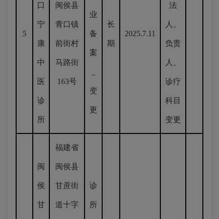
口
闽侯县
法
业
宁
青口镇
长
人、
5
备
2025.7.11
康
前街村
期
负责
案
中
马路街
人、
_
医
163号
诊疗
变
诊
科目
更
所
变更
福建省
闽
闽侯县
侯
甘蔗街
诊
甘
道十字
所