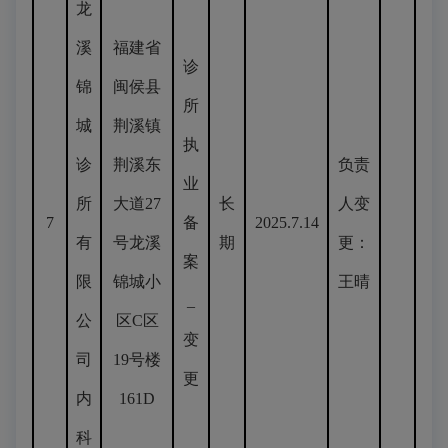
龙
溪
福建省
诊
锦
闽侯县
所
城
荆溪镇
执
诊
荆溪东
负责
业
所
大道27
长
人变
7
备
2025.7.14
有
号龙溪
期
更：
案
限
锦城小
王晴
_
公
区C区
变
司
19号楼
更
内
161D
科