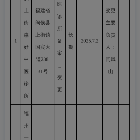
医
上
福建省
变更
诊
街
闽侯县
主要
所
惠
上街镇
长
负责
1
备
2025.7.2
妤
国宾大
期
人：
案
中
道238-
闫凤
_
医
31号
山
变
诊
更
所
福
州
一