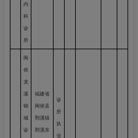
内
科
诊
所
闽
侯
龙
溪
福建省
诊
锦
闽侯县
所
城
荆溪镇
执
诊
荆溪东
业