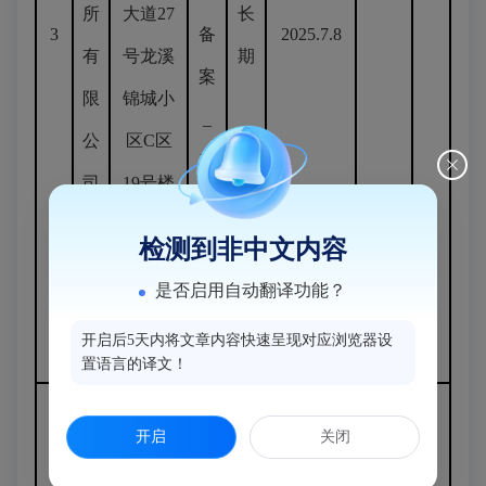
所
大道27
长
3
备
2025.7.8
有
号龙溪
期
案
限
锦城小
_
公
区C区
新
司
19号楼
办
内
161D
检测到非中文内容
科
是否启用自动翻译功能？
诊
开启后5天内将文章内容快速呈现对应浏览器设
所
置语言的译文！
闽
诊
开启
关闭
侯
所