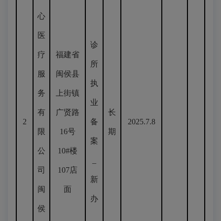
心
医
诊
疗
福建省
所
服
闽侯县
执
务
上街镇
业
有
广贤路
长
2
备
2025.7.8
限
16号
期
案
公
10#楼
_
司
107店
新
闽
面
办
侯