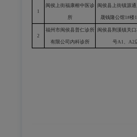
闽侯上街福康榕中医诊
闽侯县上街镇源通
1
所
晟钱隆公馆1#楼
福州市闽侯县普仁诊所
闽侯县荆溪镇关口村
2
有限公司内科诊所
号A1、A