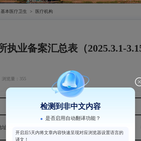
基本医疗卫生
>
医疗机构
所执业备案汇总表（2025.3.1-3.1
浏览量：355
检测到非中文内容
诊所执业备案汇总表（2025.3.1-3.15）
是否启用自动翻译功能？
地址
事项名称
有限期限
开启后5天内将文章内容快速呈现对应浏览器设置语言的
译文！