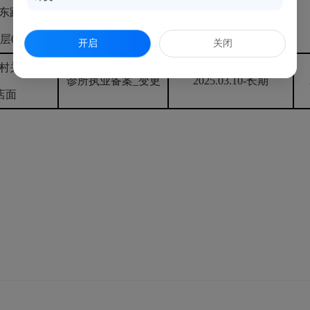
东路77号福
诊所执业备案_注销
1层06店面
开启
关闭
关口1171
诊所执业备案_变更
2025.03.10-长期
2店面