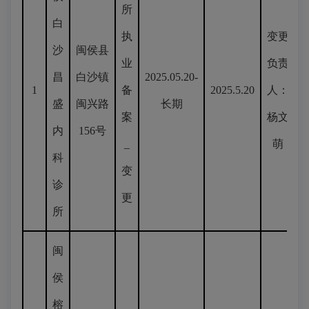
所
白
执
变更
沙
闽侯县
业
负责
昌
白沙镇
2025.05.20-
1
备
2025.5.20
人：
盛
闽兴路
长期
案
杨文
内
156号
_
萌
科
变
诊
更
所
闽
侯
榕