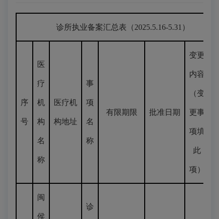
诊所执业备案汇总表（2025.5.16-5.31）
变更
医
内容
疗
事
（变
序
机
医疗机
项
有限期限
批准日期
更事
号
构
构地址
名
项填
名
称
此
称
项）
闽
诊
侯