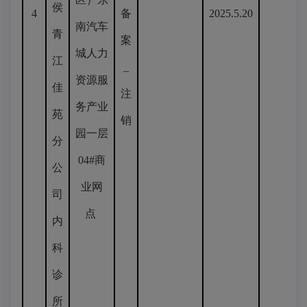
侯
4
备
2025.5.20
南汽车
青
案
城人力
江
_
资源服
佳
注
务产业
苑
销
园一层
分
04#商
公
业网
司
点
内
科
诊
所