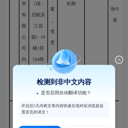
所
（现：
长期
案
张中
有
启航滨
_
新
限
江花
变
公
园）1#
更
司
楼1层
内
104商
科
铺
检测到非中文内容
诊
所
是否启用自动翻译功能？
开启后5天内将文章内容快速呈现对应浏览器设
置语言的译文！
福
州