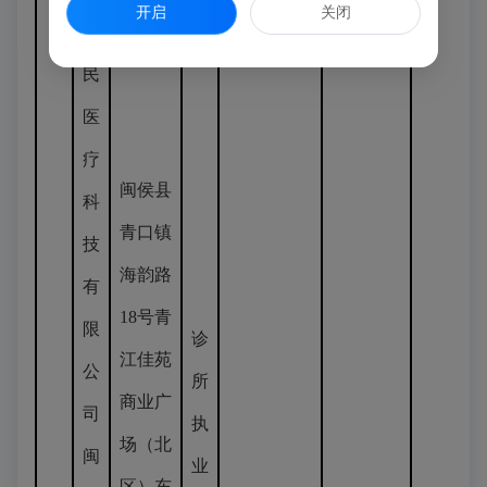
开启
关闭
惠
民
医
疗
闽侯县
科
青口镇
技
海韵路
有
18号青
限
诊
江佳苑
公
所
商业广
司
执
场（北
闽
业
区）东