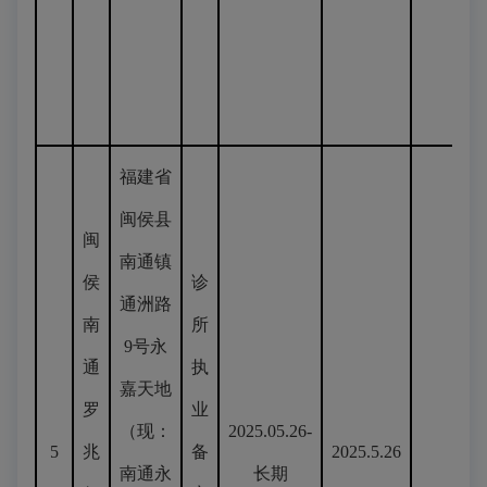
福建省
闽侯县
闽
南通镇
侯
诊
通洲路
南
所
9号永
通
执
嘉天地
罗
业
（现：
2025.05.26-
5
兆
备
2025.5.26
南通永
长期