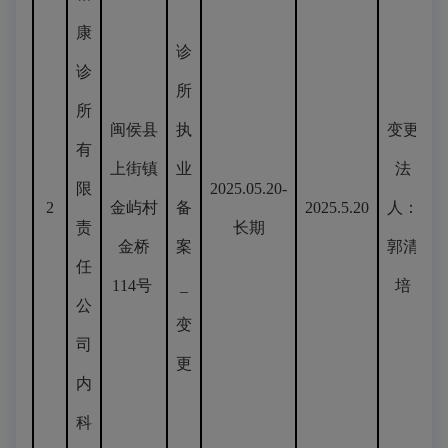
康
诊
诊
所
所
闽侯县
执
变更
有
上街镇
业
法
限
2025.05.20-
2
金屿村
备
2025.5.20
人：
责
长期
金桥
案
郭清
任
114号
_
培
公
变
司
更
内
科