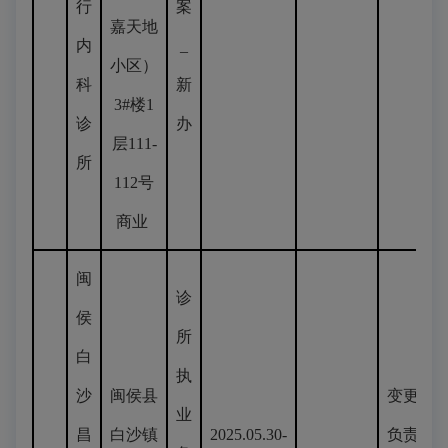
行
案
嘉天地
内
_
小区）
科
新
3#楼1
诊
办
层111-
所
112号
商业
闽
诊
侯
所
白
执
沙
闽侯县
变更
业
昌
白沙镇
2025.05.30-
负责