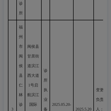
诊
所
福
州
市
闽侯县
闽
甘蔗街
侯
道滨江
诊
县
西大道
所
仁
1号启
执
变更
林
航滨江
业
负责
诊
国际
2025.05.20-
3
备
2025.5.20
人：