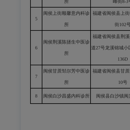
所
峰街8-3
闽侯上街顺馨意内科诊
福建省闽侯县上街
5
所
街102
福建省闽侯县荆溪
闽侯荆溪陈拯生中医诊
6
道27号龙溪锦城小
所
136D
闽侯甘蔗邹尔芳中医诊
福建省闽侯县甘蔗
7
所
10号
8
闽侯白沙昌盛内科诊所
闽侯县白沙镇闽兴