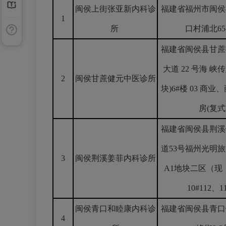
闽侯上街张亚新内科诊
福建省福州市闽侯
1
所
口村浦北65
福建省闽侯县甘蔗
大道 22 号海 峡传
2
闽侯甘蔗健元中医诊所
块)6#楼 03 商业
房(复式
福建省闽侯县荆溪
道53号福州光明
3
闽侯荆溪姜菲内科诊所
A1地块二区（现
10#112、1
闽侯青口和睦康内科诊
福建省闽侯县青口
4