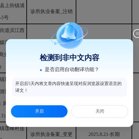
县上街镇浦
诊所执业备案_注销
-5号
街道滨江西
媒港(A1 地
诊所执业备案_新办
2025.8.20-长期
、商业辅助 用
检测到非中文内容
)
是否启用自动翻译功能？
镇荆溪东大
开启后5天内将文章内容快速呈现对应浏览器设置语言的
译文！
旅游温泉小镇
诊所执业备案_变更
2025.8.21-长期
：凤翔凡悦
开启
关闭
13）
镇莲峰村莲
诊所执业备案_变更
2025.8.21-长期