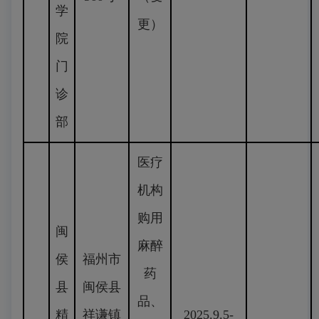
学
更）
院
门
诊
部
医疗
机构
购用
闽
麻醉
侯
福州市
药
县
闽侯县
品、
精
祥谦镇
2025.9.5-