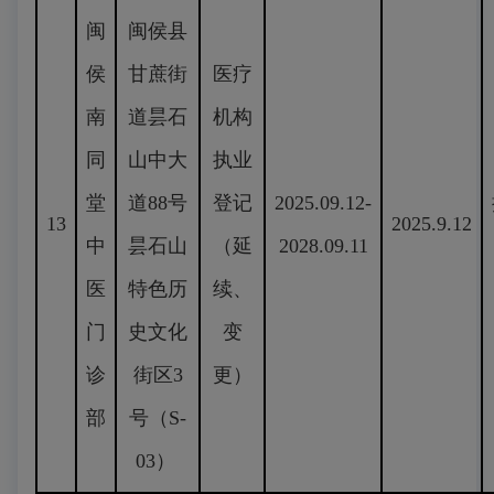
闽
闽侯县
侯
甘蔗街
医疗
南
道昙石
机构
同
山中大
执业
堂
道88号
登记
2025.09.12-
13
2025.9.12
中
昙石山
（延
2028.09.11
医
特色历
续、
门
史文化
变
诊
街区3
更）
部
号（S-
03）