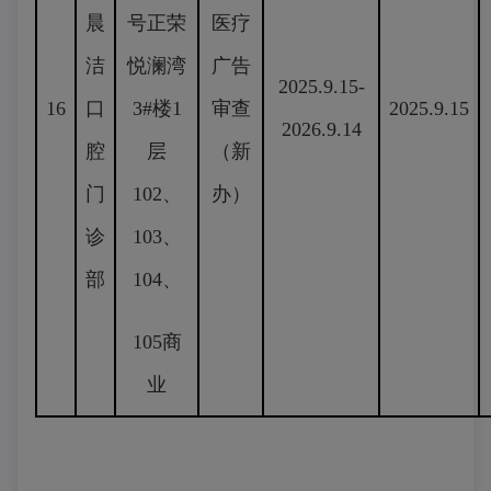
晨
号正荣
医疗
洁
悦澜湾
广告
2025.9.15-
16
口
3#楼1
审查
2025.9.15
2026.9.14
腔
层
（新
门
102、
办）
诊
103、
部
104、
105商
业