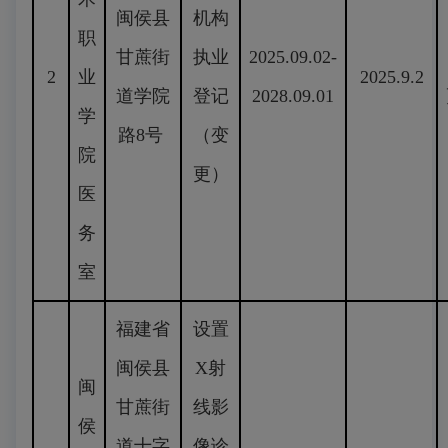
闽侯县
机构
职
甘蔗街
执业
2025.09.02-
2
业
2025.9.2
道学院
登记
2028.09.01
学
路8号
（变
院
更）
医
务
室
福建省
设置
闽侯县
X射
闽
甘蔗街
线影
侯
道十字
像诊