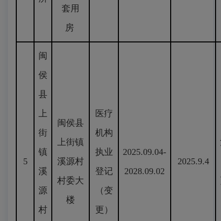
套用
房
闽
侯
县
上
医疗
闽侯县
街
机构
上街镇
镇
执业
2025.09.04-
5
溪源村
2025.9.4
溪
登记
2028.09.02
村委大
源
（变
楼
村
更）