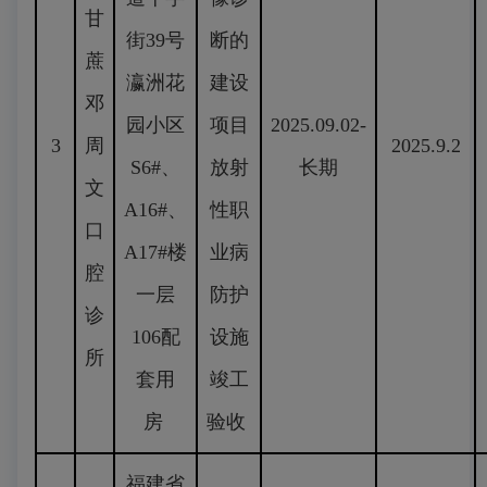
甘
街39号
断的
蔗
瀛洲花
建设
邓
园小区
项目
2025.09.02-
3
周
2025.9.2
S6#、
放射
长期
文
A16#、
性职
口
A17#楼
业病
腔
一层
防护
诊
106配
设施
所
套用
竣工
房
验收
福建省