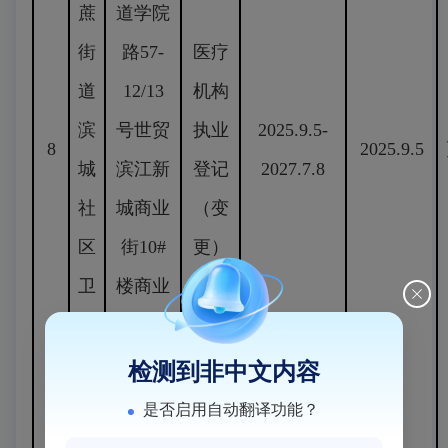
蔗
道学院
街
路57-
医疗
道
12/13
机构
滨
号世贸
执业
2025.9.5-
8
2025.9.5
城
滨江新
登记
2027.7.8
社
城商业
（变
区
街10#
更）
卫
楼商业
生
103-
服
104店
检测到非中文内容
务
是否启用自动翻译功能？
站