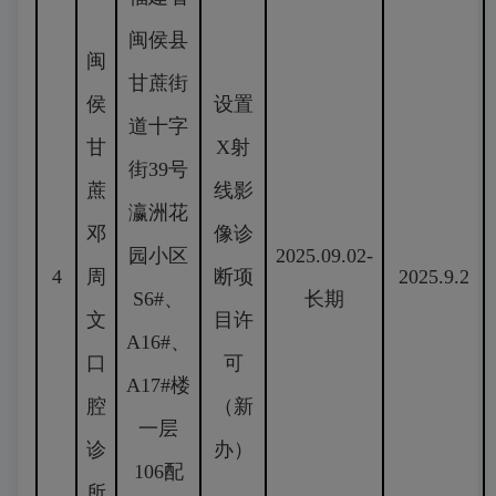
闽侯县
闽
甘蔗街
侯
设置
道十字
甘
X射
街39号
蔗
线影
瀛洲花
邓
像诊
园小区
2025.09.02-
4
周
断项
2025.9.2
S6#、
长期
文
目许
A16#、
口
可
A17#楼
腔
（新
一层
诊
办）
106配
所