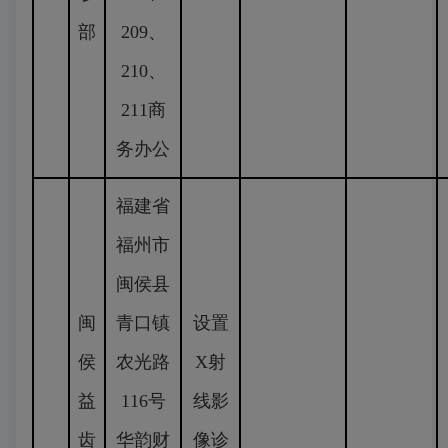
部
209、
210、
211商
务办公
福建省
福州市
闽侯县
闽
青口镇
设置
侯
农光路
X射
益
116号
线影
齿
华韵财
像诊