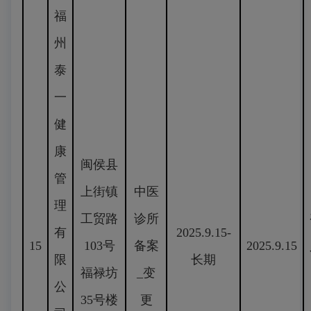
福
州
泰
一
健
康
闽侯县
管
上街镇
中医
理
工贸路
诊所
有
2025.9.15-
15
103号
备案
2025.9.15
限
长期
福禄坊
_变
公
35号楼
更