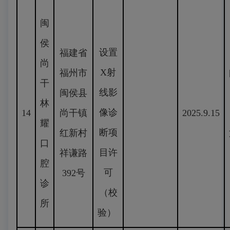
闽
侯
设置
福建省
尚
X射
福州市
干
线影
闽侯县
林
像诊
14
尚干镇
2025.9.15
耀
断项
红新村
口
目许
祥谦路
腔
可
392号
诊
（校
所
验）