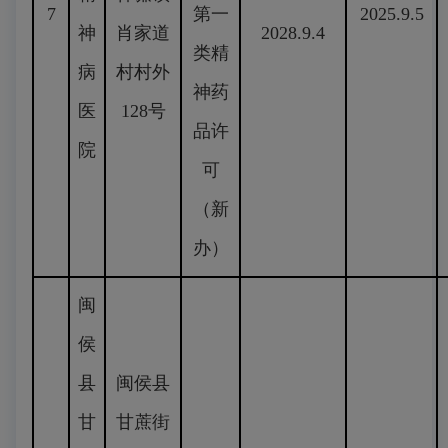
7
第一
2025.9.5
神
肖家道
2028.9.4
类精
病
村村外
神药
医
128号
品许
院
可
（新
办）
闽
侯
县
闽侯县
甘
甘蔗街