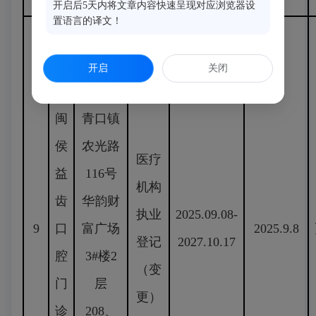
开启后5天内将文章内容快速呈现对应浏览器设
置语言的译文！
福建省
福州市
开启
关闭
闽侯县
闽
青口镇
侯
农光路
医疗
益
116号
机构
齿
华韵财
执业
2025.09.08-
9
口
富广场
2025.9.8
登记
2027.10.17
腔
3#楼2
（变
门
层
更）
诊
208、