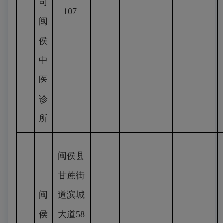
司
107
闽
侯
中
医
诊
所
闽侯县
甘蔗街
闽
道滨城
侯
大道58