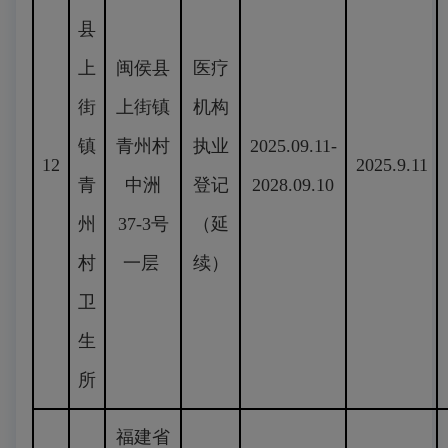
县
上
闽侯县
医疗
街
上街镇
机构
镇
青州村
执业
2025.09.11-
12
2025.9.11
青
中洲
登记
2028.09.10
州
37-3号
（延
村
一层
续）
卫
生
所
福建省