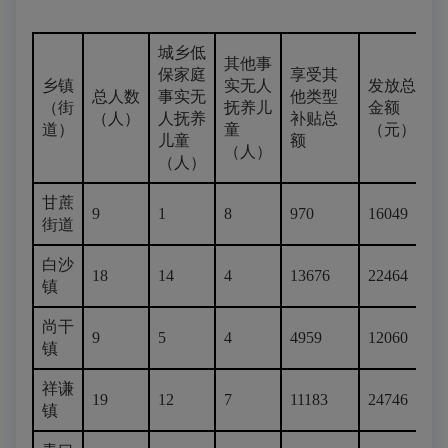
城乡低
其他事
保家庭
享受其
乡镇
实无人
发放总
总人数
事实无
他类型
（街
抚养儿
金额
（人）
人抚养
补贴总
道）
童
（元）
儿童
额
（人）
（人）
甘蔗
9
1
8
970
16049
街道
白沙
18
14
4
13676
22464
镇
尚干
9
5
4
4959
12060
镇
祥谦
19
12
7
11183
24746
镇