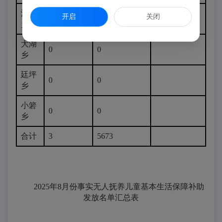
洋里
开启
关闭
0
0
乡
大湖
0
0
乡
廷坪
0
0
乡
小箬
0
0
乡
合计
3
5673
2025年8月份事实无人抚养儿童基本生活保障补助
发放名单汇总表