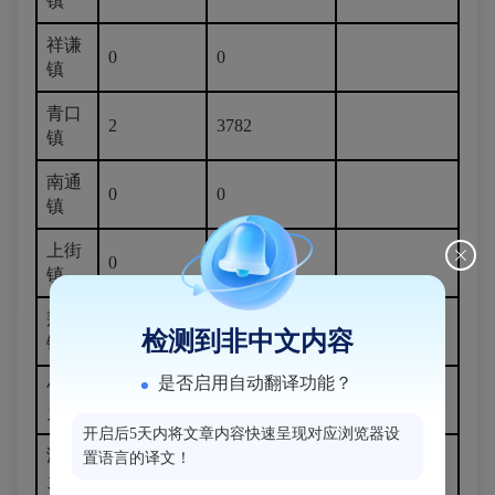
镇
祥谦
0
0
镇
青口
2
3782
镇
南通
0
0
镇
上街
0
0
镇
荆溪
0
0
检测到非中文内容
镇
是否启用自动翻译功能？
竹岐
1
1891
乡
开启后5天内将文章内容快速呈现对应浏览器设
鸿尾
置语言的译文！
0
0
乡