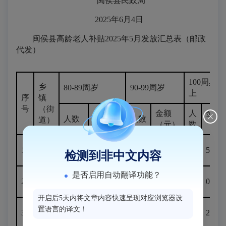
闽侯县民政局
2025年6月4日
闽侯县高龄老人补贴2025年5月发放汇总表（邮政
代发）
100周岁以
乡
80-89周岁
90-99周岁
上
序
镇
号
（街
金额
金额
人
金额
人数
人数
道）
（元）
（元）
数
（元
白沙
1
624
62400
107
21400
1
500
检测到非中文内容
镇
是否启用自动翻译功能？
大湖
2
652
65200
105
21000
0
0
乡
开启后5天内将文章内容快速呈现对应浏览器设
甘蔗
置语言的译文！
3
553
55300
115
23000
4
2000
街道