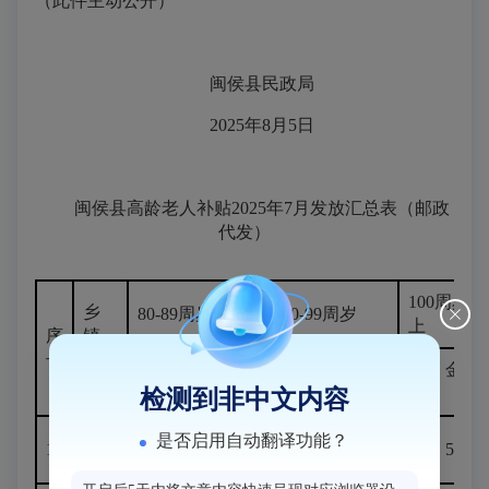
（此件主动公开）
闽侯县民政局
2025年8月5日
闽侯县高龄老人补贴2025年7月发放汇总表（邮政
代发）
100周岁以
乡
80-89周岁
90-99周岁
上
序
镇
号
（街
金额
金额
人
金额
人数
人数
道）
（元）
（元）
数
（元
检测到非中文内容
白沙
是否启用自动翻译功能？
1
631
63100
112
22400
1
500
镇