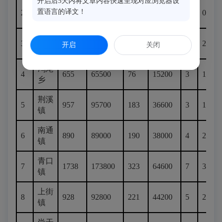
开启后5天内将文章内容快速呈现对应浏览器设
大湖
置语言的译文！
2
648
64800
103
20600
0
0
乡
甘蔗
3
565
56500
112
22400
4
2000
开启
关闭
街道
鸿尾
4
655
65500
76
15200
3
1500
乡
荆溪
5
957
95700
183
36600
3
1500
镇
南通
6
890
89000
190
38000
4
2000
镇
青口
7
1738
173800
323
64600
7
3500
镇
上街
8
928
92800
221
44200
5
2500
镇