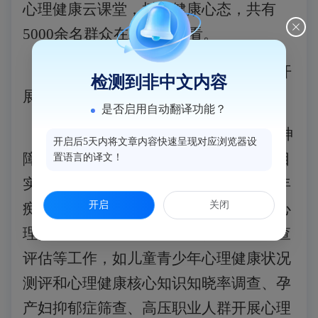
心理健康云课堂，树立健康心态，共有
5000余名群众在线收听收看。
三、以重点人群心理健康为目标，开
检测到非中文内容
展服务
“暖心包”
是否启用自动翻译功能？
制定下发了《
2024年闽侯县常见精神
开启后5天内将文章内容快速呈现对应浏览器设
障碍防治和儿童青少年心理健康促进项目
置语言的译文！
实施方案》，全县继续开展抑郁症、老年
开启
关闭
痴呆等常见精神障碍防治和儿童青少年心
理健康促进的社会动员、科普宣传、筛查
评估等工作，如儿童青少年心理健康状况
测评和心理健康核心知识知晓率调查、孕
产妇抑郁症筛查、高压职业人群开展心理