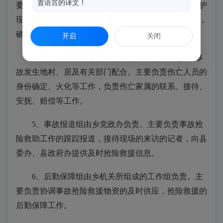
置语言的译文！
要负责事故现场第一时间的警戒，维护现场秩序，保护
现场，防止事态恶化，减少二次伤亡，实行交通管制，
确保道路畅通，确保抢险救助工作顺利开展。
开启
关闭
4、善后处理组由乡社会事务办、财政所负责，事
故发生地村、居及有关部门配合。主要负责伤亡人员的
身份确定、火化等工作，负责伤亡家属的联系、接待、
安抚、赔偿等工作。
5、事故报道组由乡党政办负责。主要负责事故抢
险救助工作的跟踪报道，接待现场的来访的记者，向县
委办、县政府办提供及时抢险救援信息。
6、后勤保障组由乡机关所组成的工作组负责。主
要负责协调事故抢险救援物资的及时供应，抢险救援的
后勤保障工作。