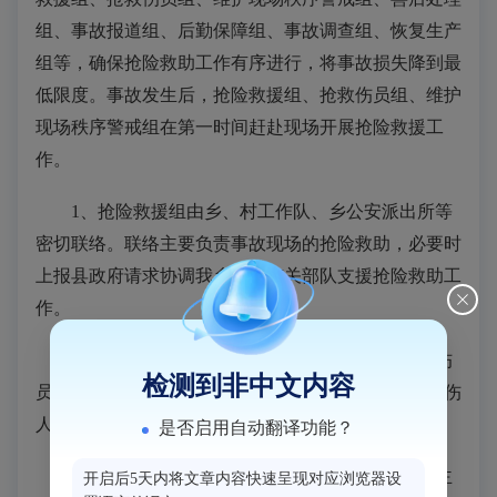
组、事故报道组、后勤保障组、事故调查组、恢复生产
组等，确保抢险救助工作有序进行，将事故损失降到最
低限度。事故发生后，抢险救援组、抢救伤员组、维护
现场秩序警戒组在第一时间赶赴现场开展抢险救援工
作。
1、抢险救援组由乡、村工作队、乡公安派出所等
密切联络。联络主要负责事故现场的抢险救助，必要时
上报县政府请求协调我乡境内有关部队支援抢险救助工
作。
2、抢救伤员组由乡卫生院负责。主要负责现场伤
检测到非中文内容
员的医疗救助及协调各医疗机构抢救、运送、收治重伤
人员工作。
是否启用自动翻译功能？
3、现场秩序维护警戒组由乡公安派出所负责。主
开启后5天内将文章内容快速呈现对应浏览器设