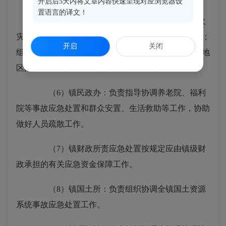
开启后5天内将文章内容快速呈现对应浏览器设
置语言的译文！
（5）镇派出所：负责组织协调道路交通、火
灾、民用爆破器材（除生产销售）事故应急处置工作；
开启
关闭
组织指导事故现场的安全警戒、交通管制、外围周边地
区治安秩序维护，协助做好人员疏散工作。
（6）镇民政办：负责指导协调养老院、福利
院等事故应急处置和群众安置、生活救助等工作，协助
做好人员疏散工作。
（7）镇财政所责应急处置按规定应由镇级财
政承担的有关应急资金保障工作。
（8）镇国土所：负责组织协调全镇国土资源
系统事故应急处置工作。