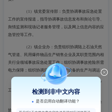
（1）镇党委宣传部：负责协调事故应急处置
工作的宣传报道，指导协调事故信息发布和舆论引导、
舆情监测和现场记者服务管理，以及网上信息内容的应
急管控等工作。
（2）镇企业办：负责组织协调陆上石油天然
气管道、民用爆炸物品生产销售企业及其职责范围内相
关行业领域事故应急处置工作；组织协调事故抢险所需
电力保障；组织协调应急救援物资设备的生产与调运。
（3）镇卫计办：负责组织协调应急救援医疗
工作，并为地方卫生医疗机构提供技术支持。
检测到非中文内容
是否启用自动翻译功能？
（4）镇学校及校园周边安全专项：负责指导
协调全镇教育系统事故应急处置工作。