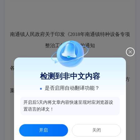
南通镇人民政府
关于印发《
2018
年南通镇特种设备
专项
整治工作方案》的通知
各村
(
居
)
委会、镇直有关单位：
检测到非中文内容
现将《
2018
年南通镇特种设备专项整治工作方
是否启用自动翻译功能？
案》印发给你们，请认真贯彻执行。
特此通知
开启后5天内将文章内容快速呈现对应浏览器设
置语言的译文！
开启
关闭
南通镇人民政府