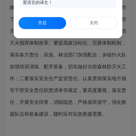
置语言的译文！
政府分管林业张旗副县长就春节期间森林防灭火工作作
了重点强调；最后林坤泉常务副县长就春节期间森林防
开启
关闭
灭火及全县安全生产工作作全面部署：一要深化森林防
灭火指挥体制改革。要提高政治站位，完善体制机制，
落实各方责任，应急、林业部门加强配合，乡镇扑火队
加强培训演练、配齐装备，切实做好当前森林防灭火工
作；二要落实安全生产监管责任。认真贯彻落实地方领
导干部安全责任职责清单等规定，要高度重视，落实责
任，开展安全排查，消除隐患，严格值班值守，强化救
援队伍和装备建设，随时应对应急救援需要。