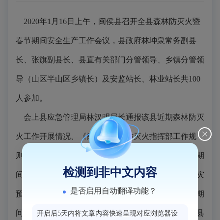
2020年1月16日上午，闽侯县召开全县森林防灭火暨
春节期间安全生产工作会议，县政府林坤泉常务副县
长、张旗副县长、县直有关部门分管领导、乡镇分管领
导（山区半山区乡镇长）及安监站长、林业站长共100
人参加。
会上县应急管理局林汉明局长通报该县近期森林防灭
火工作开展情况、《闽侯县森林防灭火指挥部工作规
则》起草情况，部署下一阶段全县森林防灭火、春节期
检测到非中文内容
间安全生产工作；县林业局局长部署春节期间森林火灾
是否启用自动翻译功能？
预防工作；县消防救援大队、县交警大队分别就春节期
间消防安全防范、道路安全重点整治工作进行部署；县
开启后5天内将文章内容快速呈现对应浏览器设