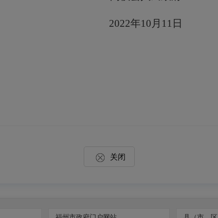
2
0
22
年
10
月
11
日
关闭
福州市政府门户网站
县（市、区