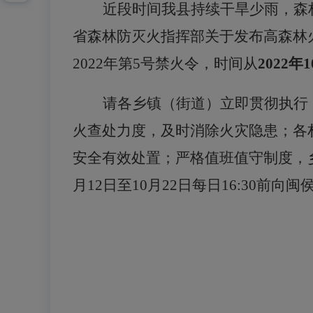
近段时间我县持续干旱少雨，森
省森林防灭火指挥部关于发布高森林
202
2
年第
5
号禁火令，时间从
2022
年
1
请各乡镇（街道）立即贯彻执行
火查处力度，及时消除火灾隐患；各
安全有效处置；严格值班值守制度，
月
12
日至
10
月
22
日每日
16:30前