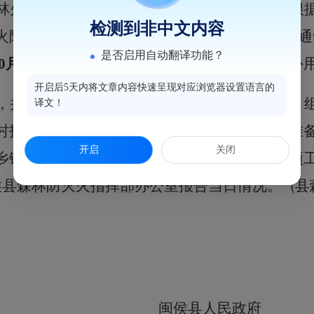
林火险等级较高，
森林防灭火形势十分严峻。
根
检测到非中文内容
火险橙色预警信号
并
下达
2
02
2
年第
5
号禁火令的通
是否启用自动翻译功能？
0
月
12
日至
202
2
年
10
月
22
日
，禁止
林区
一切野外
开启后5天内将文章内容快速呈现对应浏览器设置语言的
，并
进一步
加大宣传广度，加大地面巡护密度，
译文！
村护林员要加强巡山巡逻，充分做好各项应急准
开启
关闭
乡镇（街道）森防办
要加强督促检查，确保各项
向闽侯县森林防灭火指挥部办公室报告当日情况。
（县
闽侯县人民政府