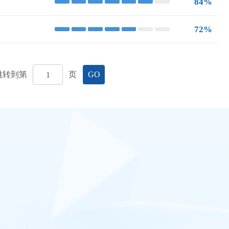
84%
72%
跳转到第
页
GO