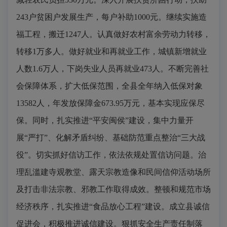
243
户贫困户发展生产，每户补助
1000
元。继续实施造
福工程，搬迁
1247
人。认真做好农村富余劳动力转移，
转移
1
万多人。做好就业和再就业工作，城镇新增就业
人数
1.6
万人，下岗失业人员再就业
473
人。不断完善社
会保障体系，扩大低保范围，全县全年纳入低保对象
13582
人，年发放保障金
673.95
万元，基本实现应保尽
保。同时，扎实推进“平安闽侯”建设，集中力量开
展“严打”、化解矛盾纠纷、基础防范重点整治“三大战
役”。切实抓好信访工作，依法依规处置信访问题。治
理乱滥建寺观教堂、露天宗教造像和民间信仰活动场所
及打击非法宗教、邪教工作取得成效。整顿和规范市场
经济秩序，扎实推进“食品放心工程”建设。成立县诚信
促进会，积极推进诚信建设。狠抓安全生产责任制落