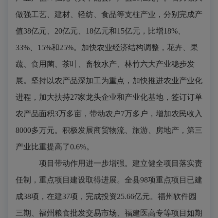
做强工艺、建材、轻纺、食品等支柱产业，分别完成产
值
38
亿元、
20
亿元、
18
亿元和
15
亿元，比增
18%
、
33%
、
15%
和
25%
。加快农业经济结构调整，花卉、果
蔬、食用菌、茶叶、畜牧水产、林竹六大产业稳步发
展。坚持以农产品深加工为重点，加快推进农业产业化
进程，加大扶持
27
家龙头企业和产业化基地，签订订单
农产品面积
3
万多亩，带动农户
7
万多户，增加农民收入
8000
多万元。积极发展商贸物流、旅游、房地产，第三
产业比重提高了
0.6%
。
项目带动作用进一步增强。
建立健全项目落实责
任制，重点项目建设取得进展。全县
98
项重点项目已建
成
38
项，在建
37
项，完成投资
25.66
亿元。福州软件园
三期、福州粮食批发交易市场、福建医高专等项目如期