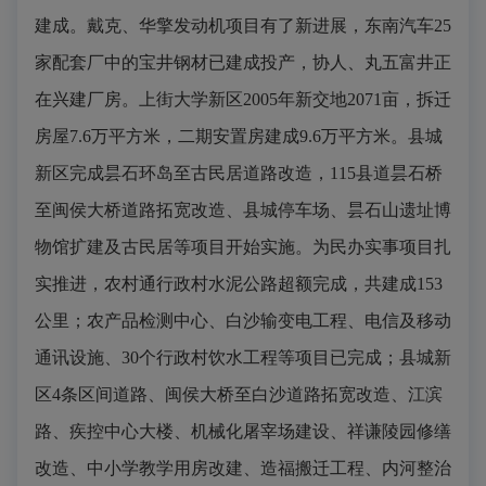
建成。戴克、华擎发动机项目有了新进展，东南汽车
25
家配套厂中的宝井钢材已建成投产，协人、丸五富井正
在兴建厂房。上街大学新区
2005
年新交地
2071
亩，拆迁
房屋
7.6
万平方米，二期安置房建成
9.6
万平方米。县城
新区完成昙石环岛至古民居道路改造，
115
县道昙石桥
至闽侯大桥道路拓宽改造、县城停车场、昙石山遗址博
物馆扩建及古民居等项目开始实施。为民办实事项目扎
实推进，农村通行政村水泥公路超额完成，共建成
153
公里；农产品检测中心、白沙输变电工程、电信及移动
通讯设施、
30
个行政村饮水工程等项目已完成；县城新
区
4
条区间道路、闽侯大桥至白沙道路拓宽改造、江滨
路、疾控中心大楼、机械化屠宰场建设、祥谦陵园修缮
改造、中小学教学用房改建、造福搬迁工程、内河整治