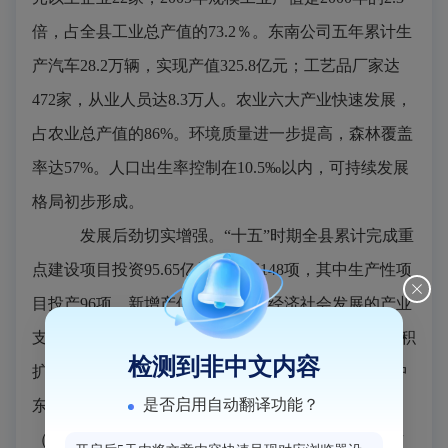
倍，占全县工业总产值的
73.2
％。东南公司五年累计生
产汽车
28.2
万辆，实现产值
325.8
亿元；工艺品厂家达
472
家，从业人员达
8.3
万人。农业六大产业快速发展，
占农业总产值的
86%
。环境质量进一步提高，森林覆盖
率达
57%
。人口出生率控制在
10.5
‰以内，可持续发展
格局初步形成。
发展后劲切实增强。
“十五”时期全县累计完成重
点建设项目投资
95.65
亿元，投产
148
项，其中生产性项
目投产
96
项，新增产值
31.6
亿元，经济社会发展的产业
支撑力、项目支撑力进一步增强。青口投资区规划面积
检测到非中文内容
扩展到
33
平方公里，五年累计引进企业
180
多家，其中
是否启用自动翻译功能？
东南汽车及其配套厂
150
家。大学新区累计完成征地
（含市属两所院校）
1.088
万亩，建成安置房
23
万平方