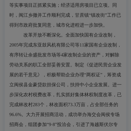
等实事项目正抓紧实施；经济适用房项目已立项。同
时，闽江乡撤并工作顺利完成，甘蔗镇“镇改街”工作已
得到市政府批复同意，城市化进程进一步加快。
改革开放不断深化
。全面加快国有企业改制，
2005
年完成东亚鼓风机有限公司等
11
家国有企业改制，
有序转让余盛批发市场等
4
家改制企业的资产，对解除
劳动关系的职工全部妥善安置。制定《促进民营企业发
展的若干意见》，积极帮助企业办理“两权证”，筹资成
立闽侯县金豪贷款担保公司，扶持中小企业发展。进一
步深化农村税费改革，扎实抓好集体林权制度改革，已
完成林改村
283
个，林改面积
73.3
万亩，占全部任务的
96.6%
。大力开展招商活动，成功举办海交会闽侯专场
招商会，组团参加“
9
·
8
”投洽会，引进了海越斯伏尔专