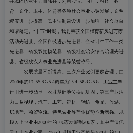
县域经济竞争力百强县，列第
77
位。同时，科技、教
育、文化、卫生、体育等各项社会事业协调发展，文明
程度进一步提高，民主法制建设进一步加强，社会趋向
和谐稳定。“十五”时期，我县荣获全国婚育新风进万家
活动先进县、全国科技进步先进县、全省计生工作一类
先进县、省级双拥模范县、省级社会治安综合治理先进
县、省级残疾人事业先进县等荣誉称号。
发展质量不断提高。
三次产业比例更趋合理，由
2000
年的
19
∶
55.6
∶
25.4
调整为
15.4
∶
58.8
∶
25.8
。工业主导
作用进一步凸显，农业基础地位得到巩固，第三产业活
力日益显现，汽车、工艺、建材、轻纺、食品、旅游、
房地产、商贸物流、特色农业等产业优势不断增强。规
模以上企业由
2000
年的
106
家发展到
206
家，其中产值亿
元以上企业
22
家，
2005
年规模工业产值是
2000
年的
2.3