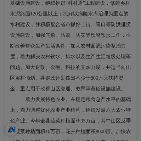
基础设施建设，继续推进“村村通”工程建设，修建乡村
水泥路面
120
公里以上；抓好以病险水库治理为重点的
水利建设，并积极配合省市抓好上街、青口等防洪排涝
设施建设，加强气象、防震、防灾等预警预报工作，不
断改善群众生产生活条件。加大农村面源污染整治力
度，着力解决农村饮水、排水以及生产生活垃圾处理等
问题。加大财政、金融、科技的支农力度，并适当向山
区乡村倾斜。县财政计划拨出不少于
800
万元扶持资
金，重点用于改善山区交通、教育等基础设施建设。
着力发展特色农业。
在稳定粮食总产水平的基础
上，着力调整优化农业产业结构，继续发展六大农业特
色产业。今年全县蔬菜种植面积
35
万亩，其中山区反季
节蔬菜种植面积
10
万亩，花卉种植面积
8000
亩。加快农