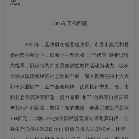
见。
2005年工作回顾
2005
年，县政府在省委省政府、市委市政府和县
委的坚强领导下，以邓小平理论和“三个代表”重要思想
为指导，以保持共产党员先进性教育活动为动力，以科
学发展观统领经济社会发展全局，深入贯彻党的十六大
和十六届四中、五中全会精神，认真执行中央、省、市
和县委各项决策部署，努力克服“龙王”台风等自然灾害
与其他不利因素，取得了新的成绩。全县完成生产总值
104
亿元，比增
2.3%(
按全国经济普查结果测算口径，全
县生产总值达
90.3
亿元
)
；财政总收入
14.35
亿元，比增