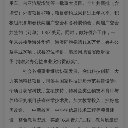
用车、台亚汽配增资等一批重大项目。全年共新批（含
增资）外资项目
47
项，项目签约成果超过上年水平。积
极组织参加春秋两届广交会和各种展销会，两届广交会
共签约（订单）
1.8
亿美元。同时，做好侨台工作，一
年来共接受海外华侨、港澳同胞捐赠
1130
万元，兴办公
益事业
20
项，我县
23
位华侨、港澳同胞被省政府授
予“捐赠兴办公益事业突出贡献奖”。
社会各项事业继续协调发展。
突出科技创新，大
力实施科技项目，闽侯县国家科技进步示范县建设等
4
个项目获省科技厅立项扶持，鳢科鱼类生物技术育种与
养殖研究项目获省科学技术奖。加大教育投入，抓好危
房改造、一中新校区、中小学信息技术工程等项目建
设，整合教育资源，实施“双高普九”工程，教育质量进