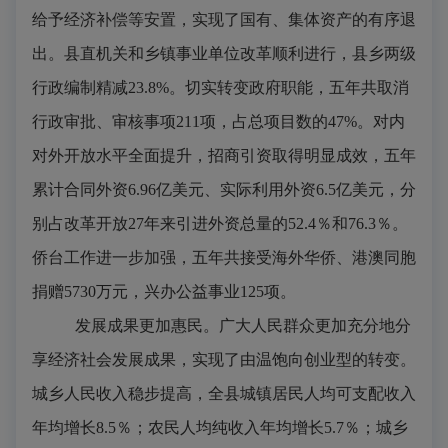
给予经济补偿等安置，实现了国有、集体资产的有序退
出。县直机关和乡镇事业单位改革顺利进行，县乡两级
行政编制精减
23.8%
。切实转变政府职能，五年共取消
行政审批、审核事项
211
项，占总项目数的
47%
。对内
对外开放水平全面提升，招商引资取得明显成效，五年
累计合同外资
6.96
亿美元、实际利用外资
6.5
亿美元，分
别占改革开放
27
年来引进外资总量的
52.4
％和
76.3
％。
侨台工作进一步加强，五年共接受海外华侨、港澳同胞
捐赠
5730
万元，兴办公益事业
125
项。
发展成果更加惠民
。广大人民群众更加充分地分
享经济社会发展成果，实现了由温饱向创业型的转变。
城乡人民收入稳步提高，全县城镇居民人均可支配收入
年均增长
8.5
％；农民人均纯收入年均增长
5.7
％；城乡