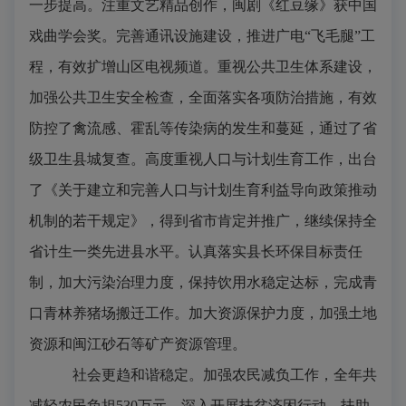
一步提高。注重文艺精品创作，闽剧《红豆缘》获中国
戏曲学会奖。完善通讯设施建设，推进广电“飞毛腿”工
程，有效扩增山区电视频道。重视公共卫生体系建设，
加强公共卫生安全检查，全面落实各项防治措施，有效
防控了禽流感、霍乱等传染病的发生和蔓延，通过了省
级卫生县城复查。高度重视人口与计划生育工作，出台
了《关于建立和完善人口与计划生育利益导向政策推动
机制的若干规定》，得到省市肯定并推广，继续保持全
省计生一类先进县水平。认真落实县长环保目标责任
制，加大污染治理力度，保持饮用水稳定达标，完成青
口青林养猪场搬迁工作。加大资源保护力度，加强土地
资源和闽江砂石等矿产资源管理。
社会更趋和谐稳定。
加强农民减负工作，全年共
减轻农民负担
530
万元。深入开展扶贫济困行动，扶助