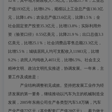
12
％，其中地方财政收入
7.5
亿元，比增
21.7
％；工业总
产值
193
亿元，比增
0.2%
，规模以上工业总产值
130.3
亿
元，比降
1.4%
；农业总产值
23.6
亿元，比降
1.5
％；全
社会固定资产投资
35.3
亿元，比增
13.8%
；实际利用外
资（验资口径）
0.55
亿美元，比降
21.9 %
；出口总值
3.3
亿美元，比增
25.1
％；社会消费品零售总额
23.3
亿元，
比增
5.5
％；城镇居民人均可支配收入
11983
元，比增
9.2%
；农民人均纯收入
4651
元，比增
6.5%
。社会主义
精神文明、政治文明扎实推进，协调发展。一年来，主
要工作及成效是：
产业结构调整初见成效。
坚持把发展工业作为经
济发展的第一要务，继续推动以汽车为主的机械制造业
发展，
2005
年东南公司生产各类型汽车
5.8
万辆，汽车
产业产值
77
亿元（其中配套厂产值
28
亿元）。着力做大