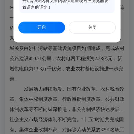
开启后5天内将文章内容快速呈现对应浏览器设
置语言的译文！
米。东南汽车二期、六和机械、烟草仓储、惠好医药等
一批大项目相继投产，增强了经济发展后劲。闽侯大
开启
关闭
桥、县医院、白沙新城、县城水厂、上街污水处理厂、
京福高速公路闽侯段、城关新防洪堤、龙祥岛防洪堤、
城关及白沙排涝站等基础设施项目如期建成，完成农村
公路建设
450.71
公里，农村电网工程投资
2.28
亿元，新
增供电能力
13.3
万千伏安，农业农村基础设施进一步完
善。
发展活力继续激发。
国有企业改革、农村税费改
革、集体林权制度改革、行政审批制度改革、公共财政
体制改革等不断向纵深推进，非公有制经济快速发展，
社会主义市场经济体制不断完善。“十五”时期共完成国
有、集体企业改制
25
家，对解除劳动关系的
3291
名职工