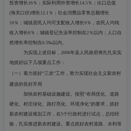
投资增长
16
％；实际利用外资增长
14.5
％；出口总值
(
海关口径
)
增长
12.1
％；社会消费品零售总额增长
10
％；城镇居民人均可支配收入增长
9
％，农民人均纯
收入增长
8
％；城镇登记失业率控制在
2
％以内；人口自
然增长率控制在
6.5
‰以内。
为实现上述目标，
2006
年县人民政府将扎扎实实
地抓好以下几项重点工作：
（一）着力抓好“三农”工作，努力实现社会主义新农村
建设的良好开局
加快农村基础设施建设。
按照“布局优化、道路
硬化、村庄绿化、路灯亮化、环境净化”的要求，抓好
新农村建设规划工作，在
5
个行政村进行试点，总结经
验，扎实推进新农村建设。重点抓好农村道路、水利等