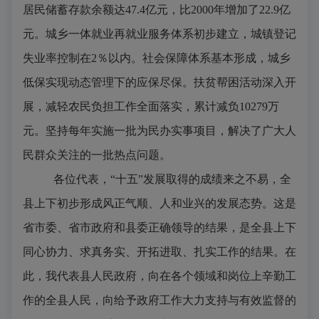
居民储蓄存款余额达
47.4
亿元，比
2000
年增加了
22.9
亿
元。城乡一体就业再就业服务体系初步建立，城镇登记
失业率控制在
2
％以内。社会保障体系基本形成，城乡
低保实现动态管理下的应保尽保。扶贫帮困活动深入开
展，减轻农民负担工作全面落实，累计减负
10279
万
元。坚持每年实施一批为民办实事项目，解决了广大人
民群众关注的一批热点问题。
各位代表，“十五”发展取得的成绩来之不易，全
县上下初步形成风正气顺、人和业兴的发展态势。这是
省市委、省市政府和县委正确领导的结果，是全县上下
同心协力、求真务实、开拓进取、扎实工作的结果。在
此，我代表县人民政府，向在各个领域和岗位上辛勤工
作的全县人民，向给予政府工作大力支持与有效监督的