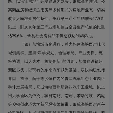
路。以沿江房地产开发建设为龙头，形成高尚住宅、公
寓商品房和经济适用房等多种形式的房地产业态，切实
改善人民群众居住条件。争取第三产业年均增长
17.9
％
以上，到
2010
年第三产业增加值占全县生产总值的比重
达
29.6
％，全县社会消费品零售总额达到
46
亿元。
（四）加快城市化进程，着力构建海峡西岸现代
城镇集群。
坚持“科学规划、合理布局、产业支撑、统
筹协调、以人为本、机制创新”的原则，加快建设福州
新区步伐，以现有的东南汽车城为基础，尽快构建包括
青口、祥谦、尚干等乡镇在内的青口汽车生态工业园区
整体发展格局，形成海峡西岸新兴的汽车工业城。以上
街大学新区为依托，辐射南屿、南通，带动竹岐、鸿尾
等乡镇创建环大学新区经济繁荣带，形成海峡西岸新兴
的科教区。县城以建设现代滨江生态型新城为目标，着