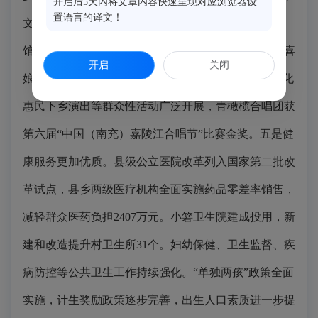
开启后5天内将文章内容快速呈现对应浏览器设
置语言的译文！
文化先进县，县城公益性数字影院及县图书馆、文化
馆、档案馆实现免费开放，方氏福船制造技艺、闽侯喜
开启
关闭
娘文化入选市级非遗名录。全民健身、“百村千场”文化
惠民下乡演出等群众性活动广泛开展，青橄榄合唱团获
第六届“中国（南充）嘉陵江合唱节”比赛金奖。五是健
康服务更加优质。县级公立医院改革列入国家第二批改
革试点，县乡两级医疗机构全面实施药品零差率销售，
减轻群众医药负担2407万元。小箬卫生院建成投用，新
建和改造提升村卫生所31个。妇幼保健、卫生监督、疾
病防控等公共卫生工作持续强化。“单独两孩”政策全面
实施，计生奖励政策逐步完善，出生人口素质进一步提