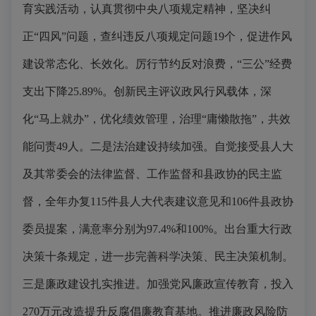
育实践活动，认真贯彻中央八项规定精神，坚决纠
正“四风”问题，查纠违反八项规定问题19个，促进作风
建设常态化、长效化。厉行节约反对浪费，“三公”经费
支出下降25.89%。创新民主评议政风行风载体，深
化“马上就办”，优化绩效管理，治理“庸懒散拖”，共效
能问责49人。二是法治建设持续加强。自觉接受县人大
及其常委会的法律监督、工作监督和县政协的民主监
督，全年办复115件县人大代表建议意见和106件县政协
委员提案，满意率分别为97.4%和100%。出台重大行政
决策十条规定，进一步完善科学决策、民主决策机制。
三是廉政建设扎实推进。加强党风廉政宣传教育，投入
270万元改造提升反腐倡廉教育基地。推进廉政风险防