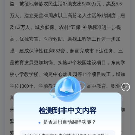
益。被征地老龄农民生活补助支出9800万元，惠及5.6
万人。建立完善80周岁以上高龄老人生活补贴制度，惠
及1.2万人。城乡低保、农村“五保”补助标准进一步提
高，优抚安置、医疗救助、助残工程等工作进一步加
强。建成保障性住房852套，超额完成市下达任务。三
是教育发展更加均衡。实施43个校园建设项目，东南学
校小学教学楼、鸿尾中心幼儿园等14个项目竣工，增加
学位1300个。学前教育、义务教育、高中教育、职业教
育及教师培训、校际交流等工作持续加强，1.3万名外
检测到非中文内容
来务工人员随迁子女实现就近入学。四是文化事业更加
繁荣。加强社会主义核心价值体系建设，推进“中国
是否启用自动翻译功能？
梦”主题宣传教育。公共文化服务不断拓展，获评全国