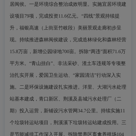
居闽侯。一是环境综合整治成效明显。实施宜居环境建
设项目79项，完成投资11.6亿元。“四线”景观持续提
升，福银高速（上街至竹岐段）美丽景观走廊初步呈
现。持续推进森林闽侯建设，完成造林绿化和森林经营
15.8万亩，新增公园绿地700亩。拆除“两违”面积71.6万
平方米。“青山挂白”、非法采砂、渣土车违规等专项整
治扎实开展，爱国卫生运动、“家园清洁”行动深入实
施。二是环保设施建设扎实推进。洋里、大湖污水处理
站基本建成，青口新区、荆溪及县城污水处理厂（二
期）投入运营，新铺设污水管网34.7公里。持续实施11
个垃圾转运站项目，荆溪溪下垃圾转运站建成投用。三
是节能减排工作深入开展。拆除禁养区畜禽养殖场104