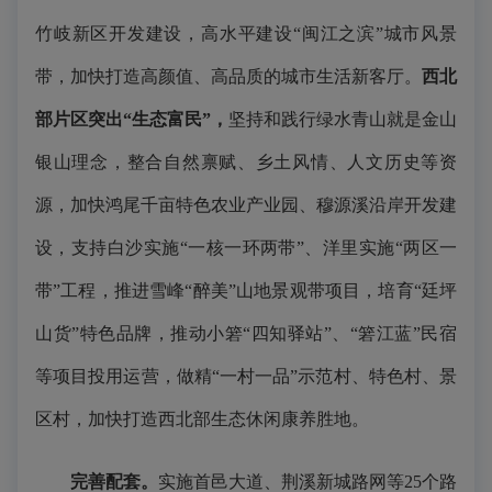
竹岐新区开发建设，高水平建设“闽江之滨”城市风景
带，加快打造高颜值、高品质的城市生活新客厅。
西北
部片区突出“生态富民”，
坚持和践行绿水青山就是金山
银山理念，整合自然禀赋、乡土风情、人文历史等资
源，加快鸿尾千亩特色农业产业园、穆源溪沿岸开发建
设，支持白沙实施“一核一环两带”、洋里实施“两区一
带”工程，推进雪峰“醉美”山地景观带项目，培育“廷坪
山货”特色品牌，推动小箬“四知驿站”、“箬江蓝”民宿
等项目投用运营，做精“一村一品”示范村、特色村、景
区村，加快打造西北部生态休闲康养胜地。
完善配套。
实施首邑大道、荆溪新城路网等25个路