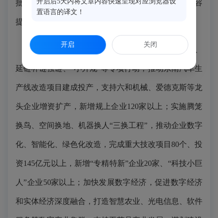
开启后5天内将文章内容快速呈现对应浏览器设
批生物医药、新能源等新兴产业园。支持园区企业增容
置语言的译文！
提质，提升土地使用效率。
开启
关闭
推进产业升级。
坚持工业强县，深化“龙头带动”、
延链补链强链、“小升规”等专项行动，推动东南汽车生
产线改造项目建成投产，支持六和机械、爱德克斯等龙
头企业增资扩产，新增规上企业120家以上；实施腾笼
换鸟、空间换地、机器换人“三换工程”，推动企业数字
化、智能化、绿色化改造，完成重大技改项目80个、投
资145亿元以上，新增“专精特新”企业20家、“科技小巨
人”企业50家以上；加快发展数字经济，促进数字经济
和实体经济深度融合，打造智慧农业、光电信息、软件