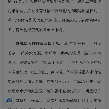
剑”行动，扎实抓好柴油货车污染治理、建筑工地扬尘
污染治理、挥发性有机物和氮氧化物治理等攻坚行动，
强化轻微污染天气应急响应，确保PM2.5浓度稳中有
降，提升县域空气质量全省排名。
持续深入打好碧水保卫战。
坚持“河长日”、“河湖
长制”，统筹水资源、水环境、水生态治理，深化“护河
爱水、清洁家园”、“污水不入河”、“散乱污”企业整治
等专项行动，推进淘江、井下溪、华林溪等重点小流域
综合整治，加大湿地、岛洲保护力度，完成农村集中式
饮用水水源地划定及环境问题排查整治工作，巩固提升
排污口整治工作成果，落实治水攻坚战项目11个，实施