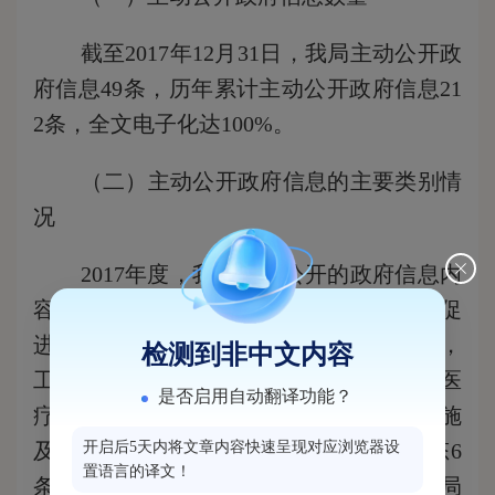
截至
201
7
年
12月31日，我局主动公开政
府信息4
9
条，历年累计主动公开政府信息
21
2
条，全文电子化达
100%。
（二）主动公开政府信息的主要类别情
况
201
7
年度，我局主动公开的政府信息内
容包括：扶贫、教育、医疗、社会保障、促
进就业等方面的政策
、
措施及其实施情况，
检测到非中文内容
工作动态等信息内容。其中扶贫、教育、医
是否启用自动翻译功能？
疗、社会保障、促进就业等方面的政策
,措施
开启后5天内将文章内容快速呈现对应浏览器设
及其实施情况
43
条，占
87.76
％；工作动态
6
置语言的译文！
条，占
12.24
%。截止至201
7
年
12月31日我局