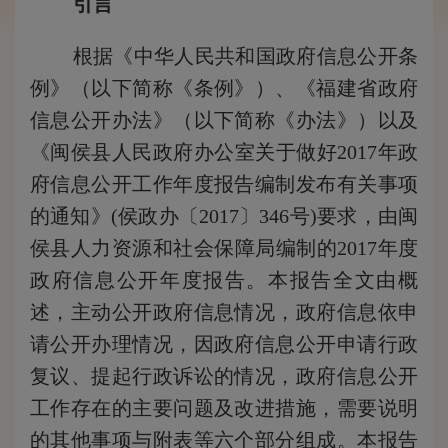
引言
根据《中华人民共和国政府信息公开条
例》
（以下简称《条例》）、
《福建省政府
信息公开办法》
（以下简称《办法》）
以及
《闽侯县人民政府办公室关于做好
201
7
年
政
府信息
公开工作年度报告
编制发布
有关事项
的通知》
(侯政办〔201
7
〕
346
号
)
要求，
由闽
侯县人力资源和社会保障局编制的
201
7
年度
政府信息公开年度报告
。本报告全文由
概
述
，
主动公开政府信息情况
，
政府信息依申
请公开办理情况
，
因政府信息公开申请行政
复议、提起行政诉讼的情况，政府信息公开
工作存在的主要问题及改进措施，
需要说明
的其他事项与
附表
等六
个部分
组成
。本报告