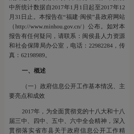
中所统计数据自
201
7
年
1月1日起至201
7
年
12
月31日止。
本报告在
“福建·闽侯”
县政府
网站
（
http://www.minhou.gov.cn/
）公布
。如对本
报告有任何疑问，请联系：闽侯县人力资源
和社会保障局办公室，电话：
22982284，传
真：62198989。
一、概述
（一）
政府信息公开工作基本情况、主
要亮点和成效
201
7
年，为
全面
贯彻党的十八大
和
十八
届三中、四中、五中、六中全会精神，深入
贯彻落实省市县关于政府信息公开工作精