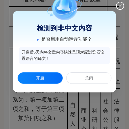
政府集中采购
18
检测到非中文内容
三、收到和处理政府信息公开申请情况
是否启用自动翻译功能？
开启后5天内将文章内容快速呈现对应浏览器设
置语言的译文！
申请人情况
开启
关闭
法人或其他组织
（本列数据的勾稽关
系为：第一项加第二
社
法
自
项之和，等于第三项
商
科
会
律
然
加第四项之和）
业
研
公
服
人