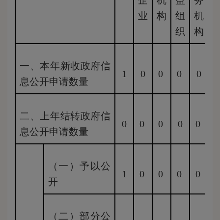
企
机
益
务
业
构
组
机
织
构
一、本年新收政府信
1
0
0
0
0
息公开申请数量
二、上年结转政府信
0
0
0
0
0
0
息公开申请数量
（一）予以公
1
0
0
0
0
开
（二）部分公