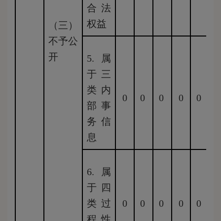
合法
权益
（三）
不予公
开
5.属
于三
类内
0
0
0
0
0
0
部事
务信
息
6.属
于四
类过
0
0
0
0
0
0
程性