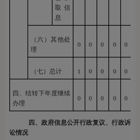
取信
息
（六）其他处
0
0
0
0
0
0
理
（七）总计
1
0
0
0
0
0
四、结转下年度继续
0
0
0
0
0
0
办理
四、政府信息公开行政复议、行政诉
讼情况