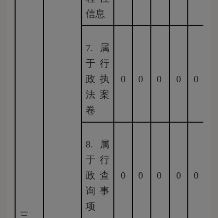
信息
7.属
于行
政执
0
0
0
0
0
0
法案
卷
8.属
于行
政查
0
0
0
0
0
0
询事
项
三、