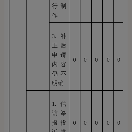
行制
作
3.补
正后
申请
0
0
0
0
0
0
内容
仍不
明确
1.信
访举
报投
0
0
0
0
0
0