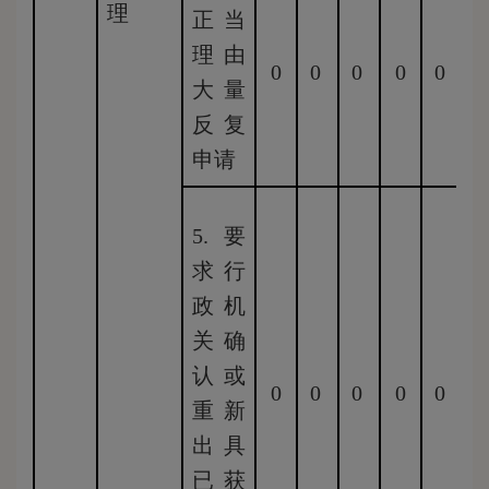
理
正当
理由
0
0
0
0
0
0
大量
反复
申请
5.要
求行
政机
关确
认或
0
0
0
0
0
0
重新
出具
已获