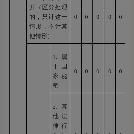
开（区分处理
的，只计这一
0
0
0
0
0
0
情形，不计其
他情形）
1.属
于国
0
0
0
0
0
0
家秘
密
2.其
他法
律行