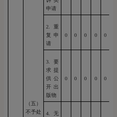
诉类
申请
2.重
复申
0
0
0
0
0
0
请
3.要
求提
供公
0
0
0
0
0
0
开出
版物
（五）
不予处
4.无