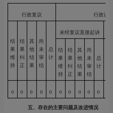
行政复议
行政诉
未经复议直接起诉
结
结
其
尚
果
果
他
未
总
结
结
其
尚
结
维
纠
结
审
计
果
果
他
未
总
果
持
正
果
结
维
纠
结
审
计
维
持
正
果
结
持
0
0
0
0
0
0
0
0
0
0
0
五、存在的主要问题及改进情况