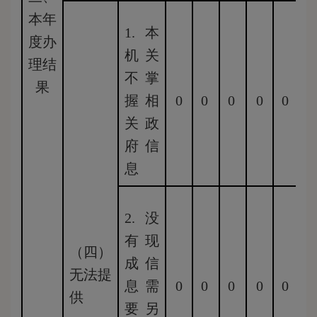
本年
1.本
度办
机关
理结
不掌
果
握相
0
0
0
0
0
0
关政
府信
息
2.没
有现
（四）
成信
无法提
息需
0
0
0
0
0
0
供
要另