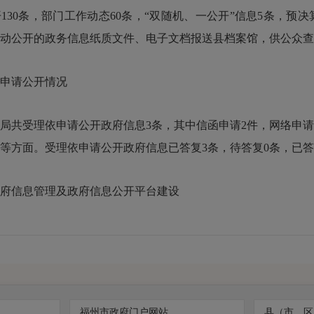
130条，部门工作动态60条，“双随机、一公开”信息5条，预
动公开的政务信息纸质文件、电子文档报送县档案馆，供公众查
请公开情况
局共受理依申请公开政府信息3条，其中信函申请2件，网络申
等方面。受理依申请公开政府信息已答复3条，待答复0条，已答复
信息管理及政府信息公开平台建设
府信息管理工作，明确按照信息公开目录，全面梳理、主动检
落实信息安全保密审查制度，实行专人专号机制，做到上网信息
断提升政务信息服务水平，有效保障人民群众的知情权、参与权
福州市政府门户网站
县（市、区