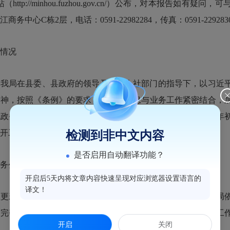
（http://minhou.fuzhou.gov.cn/）公布，对本报告
务中心C栋2层，电话：0591-22982284，传真：0591-229283
情况
，我局在县委、县政府的领导及上级人社部门的指导下，以习近
精神，按照《条例》的要求，将政务信息与业务工作紧密结合，
现政务公开工作责任具体化、程序标准化、制度规范化，做到年
开工作。
检测到非中文内容
是否启用自动翻译功能？
公开工作要点落实情况
开启后5天内将文章内容快速呈现对应浏览器设置语言的
译文！
新权责配置信息。根据县政府权力清单制度，全面梳理我局依
、完善、公开权责清单，及时在政务公开栏目公开办公信息、工
开启
关闭