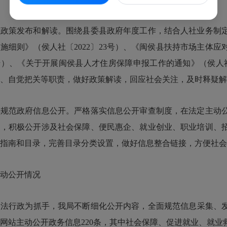
策发布和解读。围绕县委县政府年度工作，结合人社业务制定
施细则》（侯人社〔2022〕23号）、《闽侯县扶持市场主体
65号）、《关于开展闽侯县人才住房保障申报工作的通知》（侯人社
、自觉把关等职责，做好政策解读，回应社会关注，及时释疑解
范政府信息公开。严格落实信息公开审查制度，在法定主动公
中，积极公开涉及社会保障、便民惠企、就业创业、职业培训、
指南和目录，完善目录分类设置，做好信息整合链接，方便社会
动公开情况
行政为抓手，我局不断细化公开内容，全面规范信息采集、发布
网站主动公开政务信息220条，其中社会保障、促进就业、就