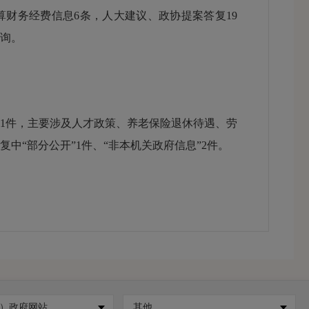
决算财务经费信息6条，人大建议、政协提案答复19
询。
请1件，主要涉及人才政策、养老保险退休待遇、劳
中“部分公开”1件、“非本机关政府信息”2件。
查、及时更新，避免空白栏目、信息延迟等情况
先审核再发布，确保政府信息公开内容准确无误、
、监督权。
）政府网站
其他