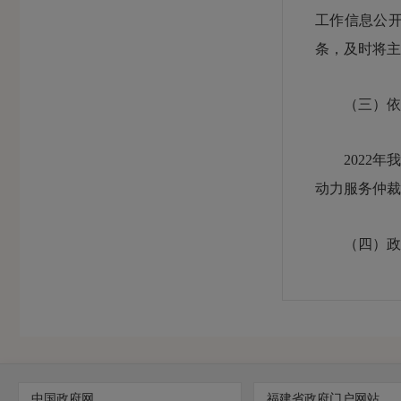
工作信息公开
条，及时将主
（三）依申
2022年我
动力服务仲裁
（四）政府
我局重视政
出现。严格
及时透明，不
中国政府网
福建省政府门户网站