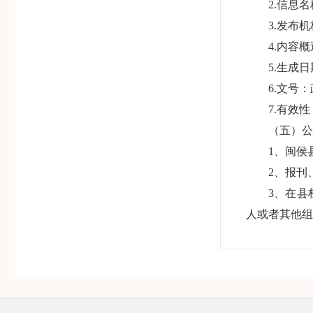
2.信息
3.发布
4.内容
5.生成
6.文号
7.有效
（五）公
1、闽侯
2、报刊
3、在
人或者其他
二、依申
除主动
（一）申
闽侯县市